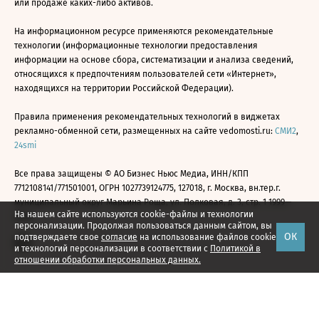
или продаже каких-либо активов.
На информационном ресурсе применяются рекомендательные
технологии (информационные технологии предоставления
информации на основе сбора, систематизации и анализа сведений,
относящихся к предпочтениям пользователей сети «Интернет»,
находящихся на территории Российской Федерации).
Правила применения рекомендательных технологий в виджетах
рекламно-обменной сети, размещенных на сайте vedomosti.ru:
СМИ2
,
24smi
Все права защищены © АО Бизнес Ньюс Медиа, ИНН/КПП
7712108141/771501001, ОГРН 1027739124775, 127018, г. Москва, вн.тер.г.
муниципальный округ Марьина Роща, ул. Полковая, д. 3, стр. 1 1999—
На нашем сайте используются cookie-файлы и технологии
2026
персонализации. Продолжая пользоваться данным сайтом, вы
ОК
подтверждаете свое
согласие
на использование файлов cookie
и технологий персонализации в соответствии с
Политикой в
отношении обработки персональных данных.