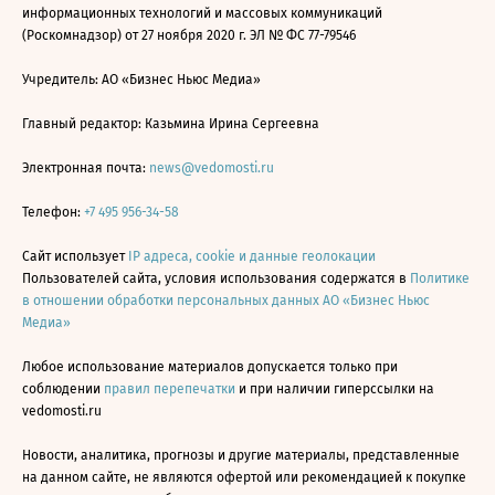
информационных технологий и массовых коммуникаций
(Роскомнадзор) от 27 ноября 2020 г. ЭЛ № ФС 77-79546
Учредитель: АО «Бизнес Ньюс Медиа»
Главный редактор: Казьмина Ирина Сергеевна
Электронная почта:
news@vedomosti.ru
Телефон:
+7 495 956-34-58
Сайт использует
IP адреса, cookie и данные геолокации
Пользователей сайта, условия использования содержатся в
Политике
в отношении обработки персональных данных АО «Бизнес Ньюс
Медиа»
Любое использование материалов допускается только при
соблюдении
правил перепечатки
и при наличии гиперссылки на
vedomosti.ru
Новости, аналитика, прогнозы и другие материалы, представленные
на данном сайте, не являются офертой или рекомендацией к покупке