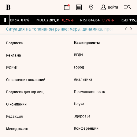
Войти
CNY Бирж.
0
0%
IMOEX
2 281,31
-0,2%
↓
RTSI
874,64
-1,12%
↓
RGBI
115,3
Ситуация на топливном рынке: меры, динамика, прогнозы
Выб
Наши проекты
Подписка
ВЕДЫ
Реклама
Город
РФРИТ
Аналитика
Справочник компаний
Промышленность
Подписка для юр.лиц
Наука
О компании
Здоровье
Редакция
Конференции
Менеджмент