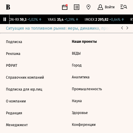
Войти
VEON-RX
59,3
+1,02%
↑
YAKG
35,4
+1,29%
↑
IMOEX
2 295,82
+0,64%
↑
RT
Ситуация на топливном рынке: меры, динамика, прогнозы
Выб
Наши проекты
Подписка
ВЕДЫ
Реклама
Город
РФРИТ
Аналитика
Справочник компаний
Промышленность
Подписка для юр.лиц
Наука
О компании
Здоровье
Редакция
Конференции
Менеджмент