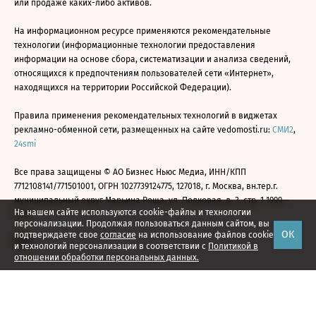
или продаже каких-либо активов.
На информационном ресурсе применяются рекомендательные
технологии (информационные технологии предоставления
информации на основе сбора, систематизации и анализа сведений,
относящихся к предпочтениям пользователей сети «Интернет»,
находящихся на территории Российской Федерации).
Правила применения рекомендательных технологий в виджетах
рекламно-обменной сети, размещенных на сайте vedomosti.ru:
СМИ2
,
24smi
Все права защищены © АО Бизнес Ньюс Медиа, ИНН/КПП
7712108141/771501001, ОГРН 1027739124775, 127018, г. Москва, вн.тер.г.
муниципальный округ Марьина Роща, ул. Полковая, д. 3, стр. 1 1999—
На нашем сайте используются cookie-файлы и технологии
2026
персонализации. Продолжая пользоваться данным сайтом, вы
ОК
подтверждаете свое
согласие
на использование файлов cookie
и технологий персонализации в соответствии с
Политикой в
отношении обработки персональных данных.