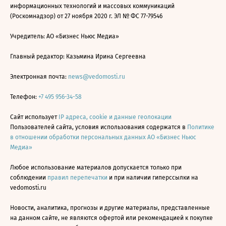
информационных технологий и массовых коммуникаций
(Роскомнадзор) от 27 ноября 2020 г. ЭЛ № ФС 77-79546
Учредитель: АО «Бизнес Ньюс Медиа»
Главный редактор: Казьмина Ирина Сергеевна
Электронная почта:
news@vedomosti.ru
Телефон:
+7 495 956-34-58
Сайт использует
IP адреса, cookie и данные геолокации
Пользователей сайта, условия использования содержатся в
Политике
в отношении обработки персональных данных АО «Бизнес Ньюс
Медиа»
Любое использование материалов допускается только при
соблюдении
правил перепечатки
и при наличии гиперссылки на
vedomosti.ru
Новости, аналитика, прогнозы и другие материалы, представленные
на данном сайте, не являются офертой или рекомендацией к покупке