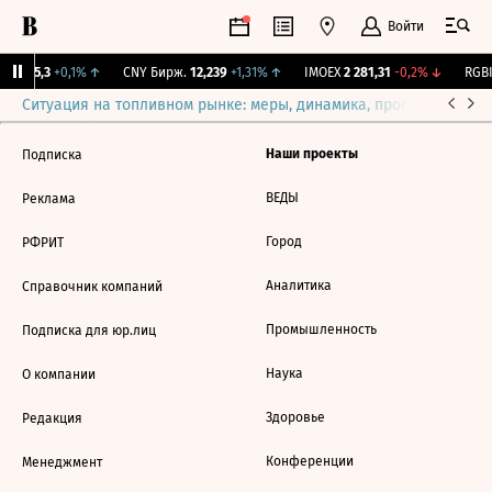
Войти
BI
115,3
+0,1%
↑
CNY Бирж.
12,239
+1,31%
↑
IMOEX
2 281,31
-0,2%
↓
RGBI
Ситуация на топливном рынке: меры, динамика, прогнозы
Выб
Наши проекты
Подписка
ВЕДЫ
Реклама
Город
РФРИТ
Аналитика
Справочник компаний
Промышленность
Подписка для юр.лиц
Наука
О компании
Здоровье
Редакция
Конференции
Менеджмент