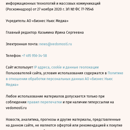
информационных технологий и массовых коммуникаций
(Роскомнадзор) от 27 ноября 2020 г. ЭЛ № ФС 77-79546
Учредитель: АО «Бизнес Ньюс Медиа»
Главный редактор: Казьмина Ирина Сергеевна
Электронная почта:
news@vedomosti.ru
Телефон:
+7 495 956-34-58
Сайт использует
IP адреса, cookie и данные геолокации
Пользователей сайта, условия использования содержатся в
Политике
в отношении обработки персональных данных АО «Бизнес Ньюс
Медиа»
Любое использование материалов допускается только при
соблюдении
правил перепечатки
и при наличии гиперссылки на
vedomosti.ru
Новости, аналитика, прогнозы и другие материалы, представленные
на данном сайте, не являются офертой или рекомендацией к покупке