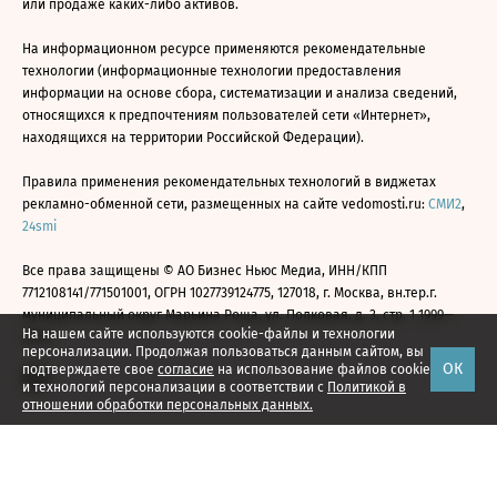
или продаже каких-либо активов.
На информационном ресурсе применяются рекомендательные
технологии (информационные технологии предоставления
информации на основе сбора, систематизации и анализа сведений,
относящихся к предпочтениям пользователей сети «Интернет»,
находящихся на территории Российской Федерации).
Правила применения рекомендательных технологий в виджетах
рекламно-обменной сети, размещенных на сайте vedomosti.ru:
СМИ2
,
24smi
Все права защищены © АО Бизнес Ньюс Медиа, ИНН/КПП
7712108141/771501001, ОГРН 1027739124775, 127018, г. Москва, вн.тер.г.
муниципальный округ Марьина Роща, ул. Полковая, д. 3, стр. 1 1999—
На нашем сайте используются cookie-файлы и технологии
2026
персонализации. Продолжая пользоваться данным сайтом, вы
ОК
подтверждаете свое
согласие
на использование файлов cookie
и технологий персонализации в соответствии с
Политикой в
отношении обработки персональных данных.