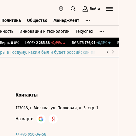
Войти
Политика
Общество
Менеджмент
нность
Инновации и технологии
Техуспех
ть
Политика
Общество
Менеджмент
ирж.
0
0%
IMOEX
2 285,88
-0,69%
↓
RGBITR
776,91
+0,15%
↑
RTSI
884,56
ры в Госдуму: каким был и будет российский парламент
Война н
Контакты
127018, г. Москва, ул. Полковая, д. 3, стр. 1
На карте
+7 495 956-34-58