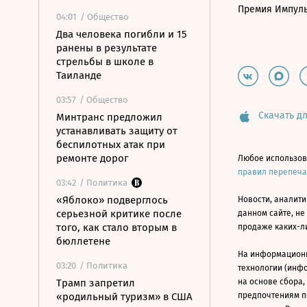
Премия Импул
04:01
/ Общество
Два человека погибли и 15
ранены в результате
стрельбы в школе в
Таиланде
03:57
/ Общество
Скачать дл
Минтранс предложил
устанавливать защиту от
беспилотных атак при
ремонте дорог
Любое использов
правил перепеч
03:42
/ Политика
«Яблоко» подверглось
Новости, аналити
серьезной критике после
данном сайте, не
того, как стало вторым в
продаже каких-л
бюллетене
На информацион
03:20
/ Политика
технологии (инф
Трамп запретил
на основе сбора,
«родильный туризм» в США
предпочтениям п