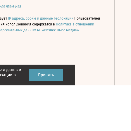
 495 956-34-58
ьзует
IP адреса, cookie и данные геолокации
Пользователей
овия использования содержатся в
Политике в отношении
персональных данных АО «Бизнес Ньюс Медиа»
ься данным
Принять
изации в