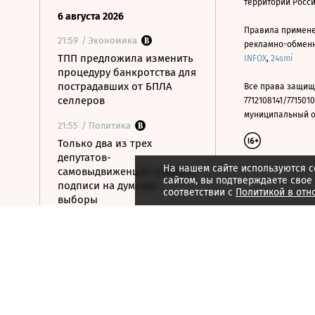
территории Росс
6 августа 2026
Правила примене
21:59
/ Экономика
рекламно-обменно
ТПП предложила изменить
INFOX
,
24smi
процедуру банкротства для
пострадавших от БПЛА
Все права защищ
селлеров
7712108141/7715010
муниципальный окр
21:55
/ Политика
Только два из трех
депутатов-
На нашем сайте используются c
самовыдвиженцев собрали
сайтом, вы подтверждаете свое
подписи на думские
соответствии с
Политикой в отн
выборы
21:53
/ Политика
56% россиян
определились, за кого
проголосуют на выборах в
Госдуму
21:50
/ Общество