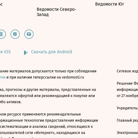
ьс
Ведомости Юг
Ведомости Северо-
Запад
я iOS
Скачать для Android
ание материалов допускается только при соблюдении
Сетевое изд
атки
и при наличии гиперссылки на vedomosti.ru
Решение Фе
ка, прогнозы и другие материалы, представленные на
информацио
 являются офертой или рекомендацией к покупке или
от 27 ноября
ибо активов.
Учредитель
ном ресурсе применяются рекомендательные
ормационные технологии предоставления информации
Главный ре
 систематизации и анализа сведений, относящихся к
ользователей сети «Интернет», находящихся на
Электронна