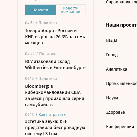
Справочник ко
Новости
Новости
компаний
04:51
/ Политика
Наши проек
Товарооборот России и
КНР вырос на 26,3% за семь
ВЕДЫ
месяцев
04:44
/ Политика
Город
ВСУ атаковали склад
Wildberries в Екатеринбурге
Аналитика
04:15
/ Политика
Промышленнос
Bloomberg: в
киберкомандовании США
Наука
за месяц произошла серия
самоубийств
Здоровье
04:13
/
Как потратить
Эстетика звука: KEF
Конференции
представила беспроводную
систему LS Luxe