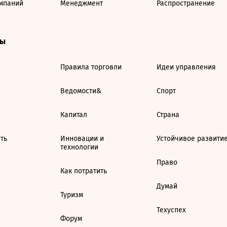
мпаний
Менеджмент
Распространение
ты
Правила торговли
Идеи управления
Ведомости&
Спорт
Капитал
Страна
ть
Инновации и
Устойчивое развити
технологии
Право
Как потратить
Думай
Туризм
Техуспех
Форум