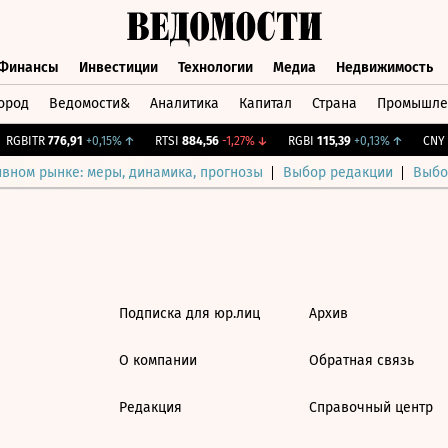
Финансы
Инвестиции
Технологии
Медиа
Недвижимость
ород
Ведомости&
Аналитика
Капитал
Страна
Промышле
а
Финансы
Инвестиции
Технологии
Медиа
Недвижимос
RGBITR
776,91
+0,15%
↑
RTSI
884,56
-1,27%
↓
RGBI
115,39
+0,13%
↑
CNY Б
ивном рынке: меры, динамика, прогнозы
Выбор редакции
Выбо
Подписка для юр.лиц
Архив
О компании
Обратная связь
Редакция
Справочный центр