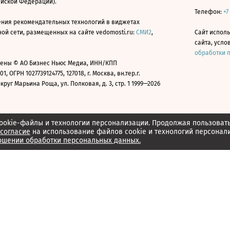
ийской Федерации).
Телефон:
+7
ния рекомендательных технологий в виджетах
й сети, размещенных на сайте vedomosti.ru:
СМИ2
,
Сайт испол
сайта, усл
обработки 
ены © АО Бизнес Ньюс Медиа, ИНН/КПП
01, ОГРН 1027739124775, 127018, г. Москва, вн.тер.г.
уг Марьина Роща, ул. Полковая, д. 3, стр. 1 1999—2026
ookie-файлы и технологии персонализации. Продолжая пользоват
согласие
на использование файлов cookie и технологий персонал
ошении обработки персональных данных.