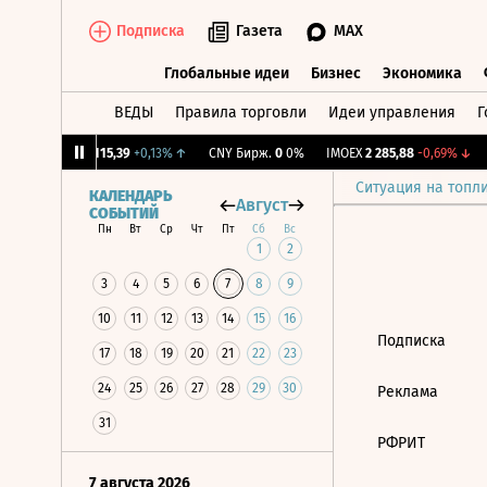
Подписка
Газета
MAX
Глобальные идеи
Бизнес
Экономика
ВЕДЫ
Правила торговли
Идеи управления
Г
Глобальные идеи
Бизнес
Экономик
27%
↓
RGBI
115,39
+0,13%
↑
CNY Бирж.
0
0%
IMOEX
2 285,88
-0,69%
↓
Ситуация на топл
КАЛЕНДАРЬ
Август
СОБЫТИЙ
Пн
Вт
Ср
Чт
Пт
Сб
Вс
1
2
3
4
5
6
7
8
9
10
11
12
13
14
15
16
Подписка
17
18
19
20
21
22
23
24
25
26
27
28
29
30
Реклама
31
РФРИТ
7 августа 2026