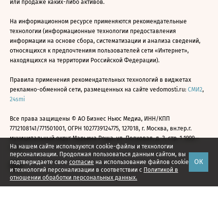
или продаже каких-либо активов.
На информационном ресурсе применяются рекомендательные
технологии (информационные технологии предоставления
информации на основе сбора, систематизации и анализа сведений,
относящихся к предпочтениям пользователей сети «Интернет»,
находящихся на территории Российской Федерации).
Правила применения рекомендательных технологий в виджетах
рекламно-обменной сети, размещенных на сайте vedomosti.ru:
СМИ2
,
24smi
Все права защищены © АО Бизнес Ньюс Медиа, ИНН/КПП
7712108141/771501001, ОГРН 1027739124775, 127018, г. Москва, вн.тер.г.
муниципальный округ Марьина Роща, ул. Полковая, д. 3, стр. 1 1999—
На нашем сайте используются cookie-файлы и технологии
2026
персонализации. Продолжая пользоваться данным сайтом, вы
ОК
подтверждаете свое
согласие
на использование файлов cookie
и технологий персонализации в соответствии с
Политикой в
отношении обработки персональных данных.