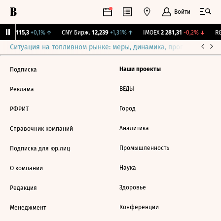
Войти
RGBI
115,3
+0,1%
↑
CNY Бирж.
12,239
+1,31%
↑
IMOEX
2 281,31
-0,2%
↓
RG
Ситуация на топливном рынке: меры, динамика, прогнозы
Выб
Наши проекты
Подписка
ВЕДЫ
Реклама
Город
РФРИТ
Аналитика
Справочник компаний
Промышленность
Подписка для юр.лиц
Наука
О компании
Здоровье
Редакция
Конференции
Менеджмент