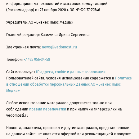
информационных технологий и массовых коммуникаций
(Роскомнадзор) от 27 ноября 2020 г. ЭЛ № ФС 77-79546
Учредитель: АО «Бизнес Ньюс Медиа»
Главный редактор: Казьмина Ирина Сергеевна
Электронная почта:
news@vedomosti.ru
Телефон:
+7 495 956-34-58
Сайт использует
IP адреса, cookie и данные геолокации
Пользователей сайта, условия использования содержатся в
Политике
в отношении обработки персональных данных АО «Бизнес Ньюс
Медиа»
Любое использование материалов допускается только при
соблюдении
правил перепечатки
и при наличии гиперссылки на
vedomosti.ru
Новости, аналитика, прогнозы и другие материалы, представленные
на данном сайте, не являются офертой или рекомендацией к покупке