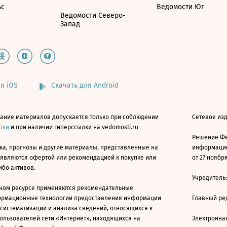
ьс
Ведомости Юг
Ведомости Северо-
Запад
я iOS
Скачать для Android
ание материалов допускается только при соблюдении
Сетевое изд
атки
и при наличии гиперссылки на vedomosti.ru
Решение Фе
ка, прогнозы и другие материалы, представленные на
информацио
 являются офертой или рекомендацией к покупке или
от 27 ноября
ибо активов.
Учредитель
ном ресурсе применяются рекомендательные
ормационные технологии предоставления информации
Главный ре
 систематизации и анализа сведений, относящихся к
ользователей сети «Интернет», находящихся на
Электронна