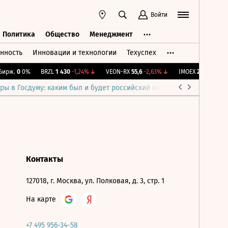
Войти
Политика
Общество
Менеджмент
нность
Инновации и технологии
Техуспех
ть
Политика
Общество
Менеджмент
ирж.
0
0%
BRZL
1 430
-1,24%
↓
VEON-RX
55,6
-2,63%
↓
IMOEX
2 292,2
+0,2
ры в Госдуму: каким был и будет российский парламент
Война н
Контакты
127018, г. Москва, ул. Полковая, д. 3, стр. 1
На карте
+7 495 956-34-58