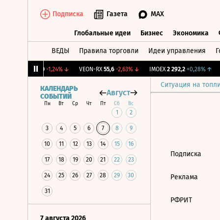
Подписка
Газета
MAX
Глобальные идеи
Бизнес
Экономика
ВЕДЫ
Правила торговли
Идеи управления
Г
Глобальные идеи
Бизнес
Экономик
%
BRZL
1 430
-1,24%
↓
VEON-RX
55,6
-2,63%
↓
IMOEX
2 292,2
+0,28%
↑
Ситуация на топл
КАЛЕНДАРЬ
Август
СОБЫТИЙ
Пн
Вт
Ср
Чт
Пт
Сб
Вс
1
2
3
4
5
6
7
8
9
10
11
12
13
14
15
16
Подписка
17
18
19
20
21
22
23
24
25
26
27
28
29
30
Реклама
31
РФРИТ
7 августа 2026