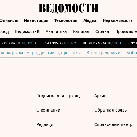
Финансы
Инвестиции
Технологии
Медиа
Недвижимость
ород
Ведомости&
Аналитика
Капитал
Страна
Промышле
а
Финансы
Инвестиции
Технологии
Медиа
Недвижимос
RTSI
887,01
+0,28%
↑
RGBI
115,36
+0,1%
↑
RGBITR
776,74
+0,13%
↑
CNY Б
ивном рынке: меры, динамика, прогнозы
Выбор редакции
Выбо
Подписка для юр.лиц
Архив
О компании
Обратная связь
Редакция
Справочный центр