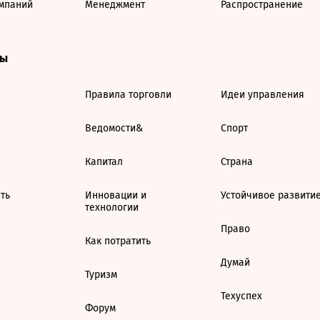
мпаний
Менеджмент
Распространение
ты
Правила торговли
Идеи управления
Ведомости&
Спорт
Капитал
Страна
ть
Инновации и
Устойчивое развити
технологии
Право
Как потратить
Думай
Туризм
Техуспех
Форум