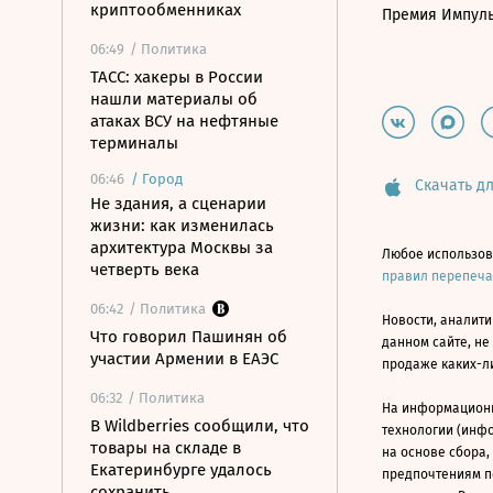
криптообменниках
Премия Импул
06:49
/ Политика
ТАСС: хакеры в России
нашли материалы об
атаках ВСУ на нефтяные
терминалы
06:46
/
Город
Скачать дл
Не здания, а сценарии
жизни: как изменилась
архитектура Москвы за
Любое использов
четверть века
правил перепеч
06:42
/ Политика
Новости, аналити
Что говорил Пашинян об
данном сайте, не
участии Армении в ЕАЭС
продаже каких-л
06:32
/ Политика
На информацион
В Wildberries сообщили, что
технологии (инф
товары на складе в
на основе сбора,
Екатеринбурге удалось
предпочтениям п
сохранить