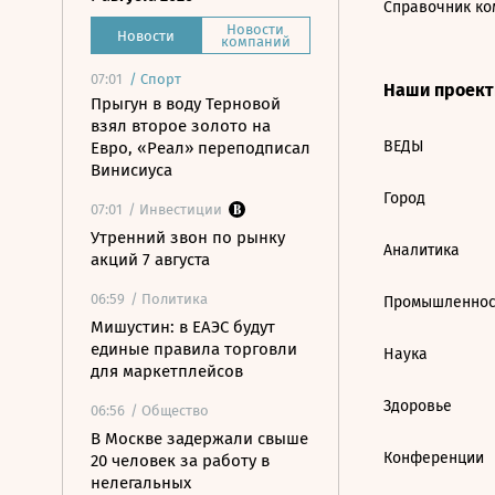
Справочник ко
Новости
Новости
компаний
07:01
/
Спорт
Наши проек
Прыгун в воду Терновой
взял второе золото на
ВЕДЫ
Евро, «Реал» переподписал
Винисиуса
Город
07:01
/ Инвестиции
Утренний звон по рынку
Аналитика
акций 7 августа
06:59
/ Политика
Промышленнос
Мишустин: в ЕАЭС будут
единые правила торговли
Наука
для маркетплейсов
Здоровье
06:56
/ Общество
В Москве задержали свыше
Конференции
20 человек за работу в
нелегальных