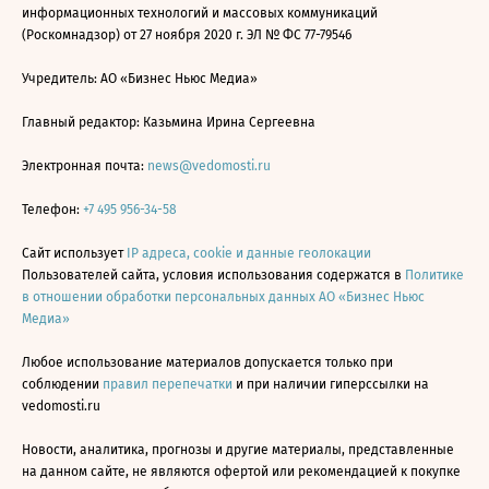
информационных технологий и массовых коммуникаций
(Роскомнадзор) от 27 ноября 2020 г. ЭЛ № ФС 77-79546
Учредитель: АО «Бизнес Ньюс Медиа»
Главный редактор: Казьмина Ирина Сергеевна
Электронная почта:
news@vedomosti.ru
Телефон:
+7 495 956-34-58
Сайт использует
IP адреса, cookie и данные геолокации
Пользователей сайта, условия использования содержатся в
Политике
в отношении обработки персональных данных АО «Бизнес Ньюс
Медиа»
Любое использование материалов допускается только при
соблюдении
правил перепечатки
и при наличии гиперссылки на
vedomosti.ru
Новости, аналитика, прогнозы и другие материалы, представленные
на данном сайте, не являются офертой или рекомендацией к покупке