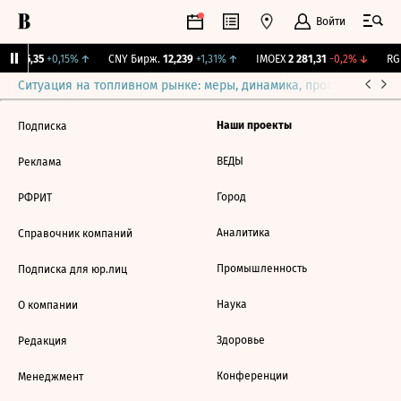
Войти
BI
115,35
+0,15%
↑
CNY Бирж.
12,239
+1,31%
↑
IMOEX
2 281,31
-0,2%
↓
RGB
Ситуация на топливном рынке: меры, динамика, прогнозы
Выб
Наши проекты
Подписка
ВЕДЫ
Реклама
Город
РФРИТ
Аналитика
Справочник компаний
Промышленность
Подписка для юр.лиц
Наука
О компании
Здоровье
Редакция
Конференции
Менеджмент