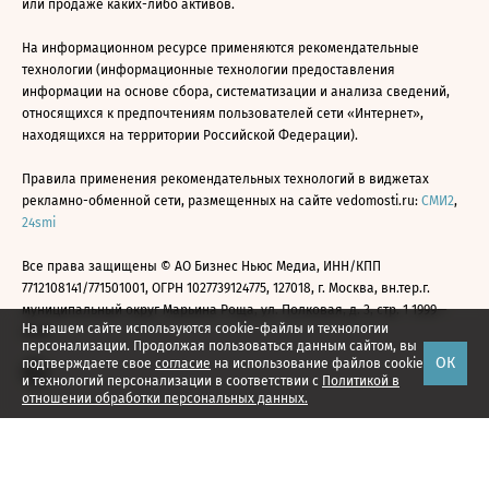
или продаже каких-либо активов.
На информационном ресурсе применяются рекомендательные
технологии (информационные технологии предоставления
информации на основе сбора, систематизации и анализа сведений,
относящихся к предпочтениям пользователей сети «Интернет»,
находящихся на территории Российской Федерации).
Правила применения рекомендательных технологий в виджетах
рекламно-обменной сети, размещенных на сайте vedomosti.ru:
СМИ2
,
24smi
Все права защищены © АО Бизнес Ньюс Медиа, ИНН/КПП
7712108141/771501001, ОГРН 1027739124775, 127018, г. Москва, вн.тер.г.
муниципальный округ Марьина Роща, ул. Полковая, д. 3, стр. 1 1999—
На нашем сайте используются cookie-файлы и технологии
2026
персонализации. Продолжая пользоваться данным сайтом, вы
ОК
подтверждаете свое
согласие
на использование файлов cookie
и технологий персонализации в соответствии с
Политикой в
отношении обработки персональных данных.