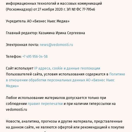
информационных технологий и массовых коммуникаций
(Роскомнадзор) от 27 ноября 2020 г. ЭЛ № ФС 77-79546
Учредитель: АО «Бизнес Ньюс Медиа»
Главный редактор: Казьмина Ирина Сергеевна
Электронная почта:
news@vedomosti.ru
Телефон:
+7 495 956-34-58
Сайт использует
IP адреса, cookie и данные геолокации
Пользователей сайта, условия использования содержатся в
Политике
в отношении обработки персональных данных АО «Бизнес Ньюс
Медиа»
Любое использование материалов допускается только при
соблюдении
правил перепечатки
и при наличии гиперссылки на
vedomosti.ru
Новости, аналитика, прогнозы и другие материалы, представленные
на данном сайте, не являются офертой или рекомендацией к покупке