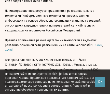
или продаже каких-либо активов.
На информационном ресурсе применяются рекомендательные
технологии (информационные технологии предоставления
информации на основе сбора, систематизации и анализа сведений,
относящихся к предпочтениям пользователей сети «Интернет»,
находящихся на территории Российской Федерации).
Правила применения рекомендательных технологий в виджетах
рекламно-обменной сети, размещенных на сайте vedomosti.ru:
СМИ2
,
24smi
Все права защищены © АО Бизнес Ньюс Медиа, ИНН/КПП
7712108141/771501001, ОГРН 1027739124775, 127018, г. Москва, вн.тер.г.
муниципальный округ Марьина Роща, ул. Полковая, д. 3, стр. 1 1999—
На нашем сайте используются cookie-файлы и технологии
2026
персонализации. Продолжая пользоваться данным сайтом, вы
ОК
подтверждаете свое
согласие
на использование файлов cookie
и технологий персонализации в соответствии с
Политикой в
отношении обработки персональных данных.