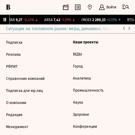
Войти
UTAR
9,27
-0,43%
↓
ARSA
7,42
-1,59%
↓
IMOEX
2 289,33
+0,15%
↑
RTSI
Ситуация на топливном рынке: меры, динамика, прогнозы
Выб
Наши проекты
Подписка
ВЕДЫ
Реклама
Город
РФРИТ
Аналитика
Справочник компаний
Промышленность
Подписка для юр.лиц
Наука
О компании
Здоровье
Редакция
Конференции
Менеджмент