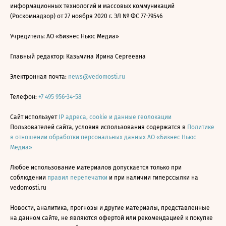
информационных технологий и массовых коммуникаций
(Роскомнадзор) от 27 ноября 2020 г. ЭЛ № ФС 77-79546
Учредитель: АО «Бизнес Ньюс Медиа»
Главный редактор: Казьмина Ирина Сергеевна
Электронная почта:
news@vedomosti.ru
Телефон:
+7 495 956-34-58
Сайт использует
IP адреса, cookie и данные геолокации
Пользователей сайта, условия использования содержатся в
Политике
в отношении обработки персональных данных АО «Бизнес Ньюс
Медиа»
Любое использование материалов допускается только при
соблюдении
правил перепечатки
и при наличии гиперссылки на
vedomosti.ru
Новости, аналитика, прогнозы и другие материалы, представленные
на данном сайте, не являются офертой или рекомендацией к покупке