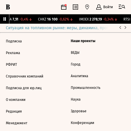
Войти
ARSA
7,51
-0,4%
↓
CHKZ
16 100
-0,62%
↓
IMOEX
2 278,19
-0,34%
↓
RTSI
Ситуация на топливном рынке: меры, динамика, прогнозы
Выб
Наши проекты
Подписка
ВЕДЫ
Реклама
Город
РФРИТ
Аналитика
Справочник компаний
Промышленность
Подписка для юр.лиц
Наука
О компании
Здоровье
Редакция
Конференции
Менеджмент