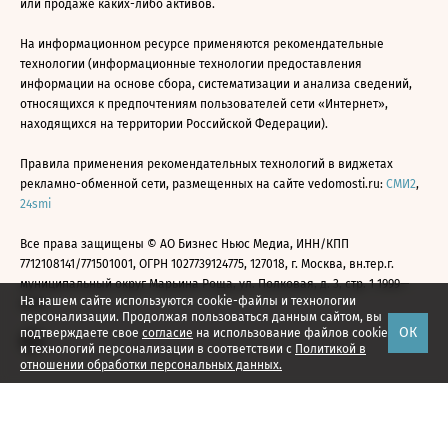
или продаже каких-либо активов.
На информационном ресурсе применяются рекомендательные
технологии (информационные технологии предоставления
информации на основе сбора, систематизации и анализа сведений,
относящихся к предпочтениям пользователей сети «Интернет»,
находящихся на территории Российской Федерации).
Правила применения рекомендательных технологий в виджетах
рекламно-обменной сети, размещенных на сайте vedomosti.ru:
СМИ2
,
24smi
Все права защищены © АО Бизнес Ньюс Медиа, ИНН/КПП
7712108141/771501001, ОГРН 1027739124775, 127018, г. Москва, вн.тер.г.
муниципальный округ Марьина Роща, ул. Полковая, д. 3, стр. 1 1999—
На нашем сайте используются cookie-файлы и технологии
2026
персонализации. Продолжая пользоваться данным сайтом, вы
ОК
подтверждаете свое
согласие
на использование файлов cookie
и технологий персонализации в соответствии с
Политикой в
отношении обработки персональных данных.