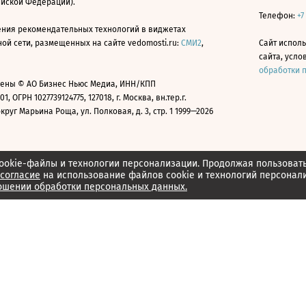
ийской Федерации).
Телефон:
+7
ния рекомендательных технологий в виджетах
й сети, размещенных на сайте vedomosti.ru:
СМИ2
,
Сайт испол
сайта, усл
обработки 
ены © АО Бизнес Ньюс Медиа, ИНН/КПП
01, ОГРН 1027739124775, 127018, г. Москва, вн.тер.г.
уг Марьина Роща, ул. Полковая, д. 3, стр. 1 1999—2026
ookie-файлы и технологии персонализации. Продолжая пользоват
согласие
на использование файлов cookie и технологий персонал
ошении обработки персональных данных.