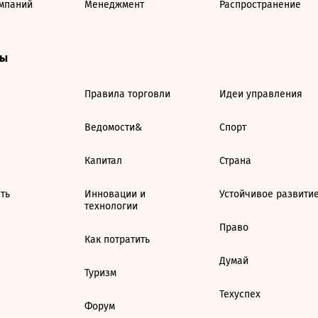
мпаний
Менеджмент
Распространение
ты
Правила торговли
Идеи управления
Ведомости&
Спорт
Капитал
Страна
ть
Инновации и
Устойчивое развити
технологии
Право
Как потратить
Думай
Туризм
Техуспех
Форум