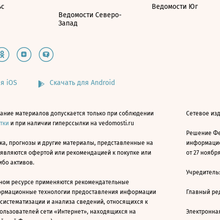
ьс
Ведомости Юг
Ведомости Северо-
Запад
я iOS
Скачать для Android
ание материалов допускается только при соблюдении
Сетевое изд
атки
и при наличии гиперссылки на vedomosti.ru
Решение Фе
ка, прогнозы и другие материалы, представленные на
информацио
 являются офертой или рекомендацией к покупке или
от 27 ноября
ибо активов.
Учредитель
ном ресурсе применяются рекомендательные
ормационные технологии предоставления информации
Главный ре
 систематизации и анализа сведений, относящихся к
ользователей сети «Интернет», находящихся на
Электронна