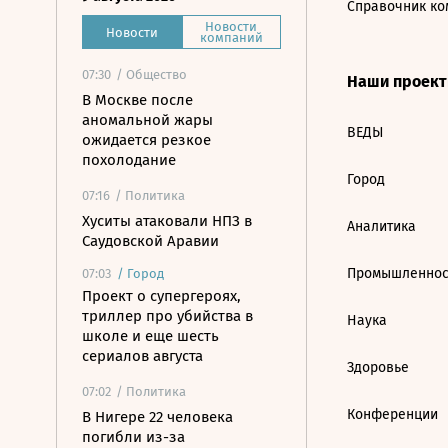
Справочник ко
Новости
Новости
компаний
07:30
/ Общество
Наши проек
В Москве после
аномальной жары
ВЕДЫ
ожидается резкое
похолодание
Город
07:16
/ Политика
Хуситы атаковали НПЗ в
Аналитика
Саудовской Аравии
Промышленнос
07:03
/
Город
Проект о супергероях,
триллер про убийства в
Наука
школе и еще шесть
сериалов августа
Здоровье
07:02
/ Политика
Конференции
В Нигере 22 человека
погибли из-за