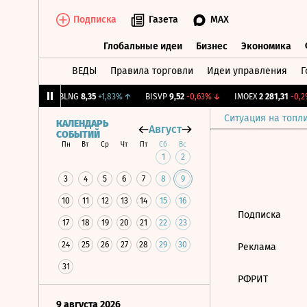
Подписка
Газета
MAX
Глобальные идеи
Бизнес
Экономика
ВЕДЫ
Правила торговли
Идеи управления
Г
Глобальные идеи
Бизнес
Экономик
39
+1,31%
↑
BLNG
8,35
+1,83%
↑
BISVP
9,52
-0,63%
↓
IMOEX
2 281,31
-0,2%
Ситуация на топл
КАЛЕНДАРЬ
Август
СОБЫТИЙ
Пн
Вт
Ср
Чт
Пт
Сб
Вс
1
2
3
4
5
6
7
8
9
10
11
12
13
14
15
16
Подписка
17
18
19
20
21
22
23
24
25
26
27
28
29
30
Реклама
31
РФРИТ
9 августа 2026