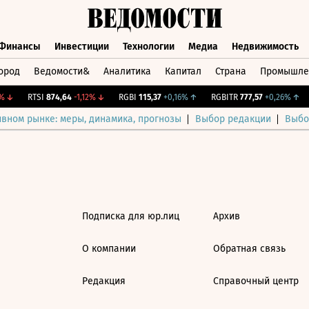
Финансы
Инвестиции
Технологии
Медиа
Недвижимость
ород
Ведомости&
Аналитика
Капитал
Страна
Промышле
а
Финансы
Инвестиции
Технологии
Медиа
Недвижимос
↓
RTSI
874,64
-1,12%
↓
RGBI
115,37
+0,16%
↑
RGBITR
777,57
+0,26%
↑
ивном рынке: меры, динамика, прогнозы
Выбор редакции
Выбо
Подписка для юр.лиц
Архив
О компании
Обратная связь
Редакция
Справочный центр