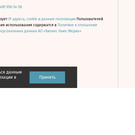
 495 956-34-58
ьзует
IP адреса, cookie и данные геолокации
Пользователей
овия использования содержатся в
Политике в отношении
персональных данных АО «Бизнес Ньюс Медиа»
ься данным
Принять
изации в