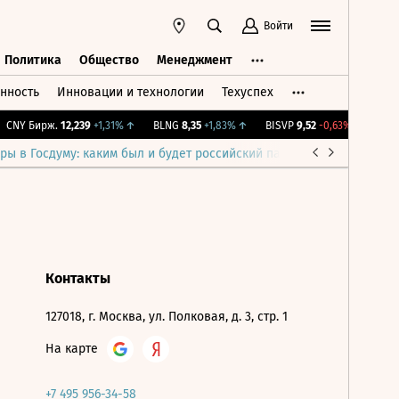
Войти
Политика
Общество
Менеджмент
нность
Инновации и технологии
Техуспех
ть
Политика
Общество
Менеджмент
CNY Бирж.
12,239
+1,31%
↑
BLNG
8,35
+1,83%
↑
BISVP
9,52
-0,63%
↓
IMOE
ры в Госдуму: каким был и будет российский парламент
Война н
Контакты
127018, г. Москва, ул. Полковая, д. 3, стр. 1
На карте
+7 495 956-34-58