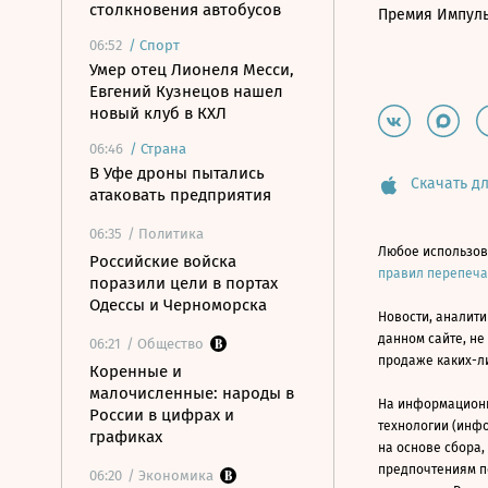
столкновения автобусов
Премия Импул
06:52
/
Спорт
Умер отец Лионеля Месси,
Евгений Кузнецов нашел
новый клуб в КХЛ
06:46
/
Страна
В Уфе дроны пытались
Скачать дл
атаковать предприятия
06:35
/ Политика
Любое использов
Российские войска
правил перепеч
поразили цели в портах
Одессы и Черноморска
Новости, аналити
данном сайте, не
06:21
/ Общество
продаже каких-л
Коренные и
малочисленные: народы в
На информацион
России в цифрах и
технологии (инф
графиках
на основе сбора,
предпочтениям п
06:20
/ Экономика