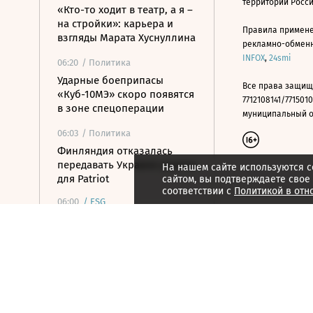
территории Росс
«Кто-то ходит в театр, а я –
на стройки»: карьера и
Правила примене
взгляды Марата Хуснуллина
рекламно-обменно
INFOX
,
24smi
06:20
/ Политика
Ударные боеприпасы
Все права защищ
«Куб-10МЭ» скоро появятся
7712108141/7715010
в зоне спецоперации
муниципальный окр
06:03
/ Политика
Финляндия отказалась
передавать Украине ракеты
На нашем сайте используются c
для Patriot
сайтом, вы подтверждаете свое
соответствии с
Политикой в отн
06:00
/
ESG
Экспедиция обнаружила
краснокнижные растения в
горах Карачаево-Черкесии
05:33
/ Политика
Мэр Нагасаки заявил о
риске ядерной войны в