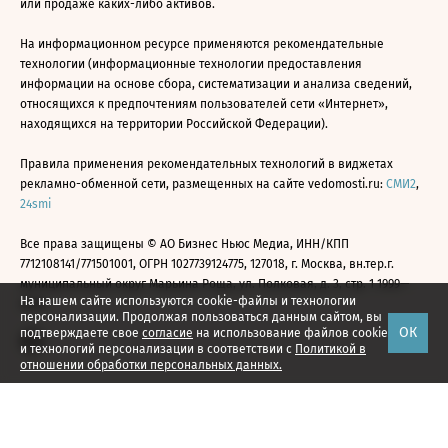
или продаже каких-либо активов.
На информационном ресурсе применяются рекомендательные
технологии (информационные технологии предоставления
информации на основе сбора, систематизации и анализа сведений,
относящихся к предпочтениям пользователей сети «Интернет»,
находящихся на территории Российской Федерации).
Правила применения рекомендательных технологий в виджетах
рекламно-обменной сети, размещенных на сайте vedomosti.ru:
СМИ2
,
24smi
Все права защищены © АО Бизнес Ньюс Медиа, ИНН/КПП
7712108141/771501001, ОГРН 1027739124775, 127018, г. Москва, вн.тер.г.
муниципальный округ Марьина Роща, ул. Полковая, д. 3, стр. 1 1999—
На нашем сайте используются cookie-файлы и технологии
2026
персонализации. Продолжая пользоваться данным сайтом, вы
ОК
подтверждаете свое
согласие
на использование файлов cookie
и технологий персонализации в соответствии с
Политикой в
отношении обработки персональных данных.