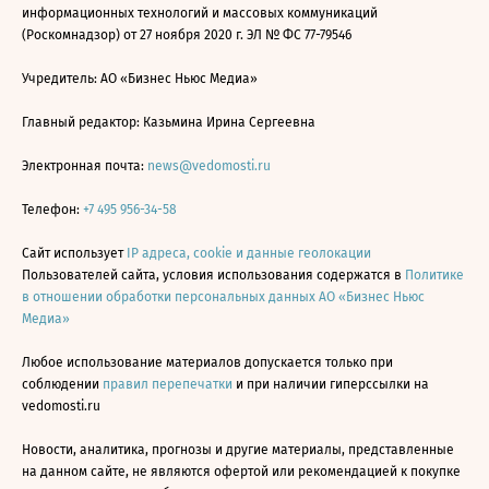
информационных технологий и массовых коммуникаций
(Роскомнадзор) от 27 ноября 2020 г. ЭЛ № ФС 77-79546
Учредитель: АО «Бизнес Ньюс Медиа»
Главный редактор: Казьмина Ирина Сергеевна
Электронная почта:
news@vedomosti.ru
Телефон:
+7 495 956-34-58
Сайт использует
IP адреса, cookie и данные геолокации
Пользователей сайта, условия использования содержатся в
Политике
в отношении обработки персональных данных АО «Бизнес Ньюс
Медиа»
Любое использование материалов допускается только при
соблюдении
правил перепечатки
и при наличии гиперссылки на
vedomosti.ru
Новости, аналитика, прогнозы и другие материалы, представленные
на данном сайте, не являются офертой или рекомендацией к покупке