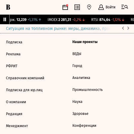
Войти
NY Бирж.
12,239
+1,31%
↑
IMOEX
2 281,31
-0,2%
↓
RTSI
874,64
-1,12%
↓
RG
Ситуация на топливном рынке: меры, динамика, прогнозы
Выб
Наши проекты
Подписка
ВЕДЫ
Реклама
Город
РФРИТ
Аналитика
Справочник компаний
Промышленность
Подписка для юр.лиц
Наука
О компании
Здоровье
Редакция
Конференции
Менеджмент