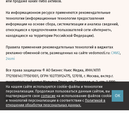
или продаже каких-либо активов.
На информационном ресурсе применяются рекомендательные
технологии (информационные технологии предоставления
информации на основе сбора, систематизации и анализа сведений,
относящихся к предпочтениям пользователей сети «Интернет»,
находящихся на территории Российской Федерации).
Правила применения рекомендательных технологий в виджетах
рекламно-обменной сети, размещенных на сайте vedomosti.ru:
СМИ2
,
24smi
Все права защищены © АО Бизнес Ньюс Медиа, ИНН/КПП
7712108141/771501001, ОГРН 1027739124775, 127018, г. Москва, вн.тер.г.
муниципальный округ Марьина Роща, ул. Полковая, д. 3, стр. 1 1999—
На нашем сайте используются cookie-файлы и технологии
2026
персонализации. Продолжая пользоваться данным сайтом, вы
ОК
подтверждаете свое
согласие
на использование файлов cookie
и технологий персонализации в соответствии с
Политикой в
отношении обработки персональных данных.