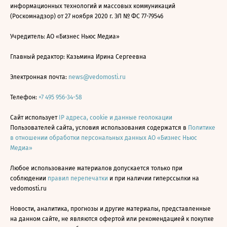
информационных технологий и массовых коммуникаций
(Роскомнадзор) от 27 ноября 2020 г. ЭЛ № ФС 77-79546
Учредитель: АО «Бизнес Ньюс Медиа»
Главный редактор: Казьмина Ирина Сергеевна
Электронная почта:
news@vedomosti.ru
Телефон:
+7 495 956-34-58
Сайт использует
IP адреса, cookie и данные геолокации
Пользователей сайта, условия использования содержатся в
Политике
в отношении обработки персональных данных АО «Бизнес Ньюс
Медиа»
Любое использование материалов допускается только при
соблюдении
правил перепечатки
и при наличии гиперссылки на
vedomosti.ru
Новости, аналитика, прогнозы и другие материалы, представленные
на данном сайте, не являются офертой или рекомендацией к покупке