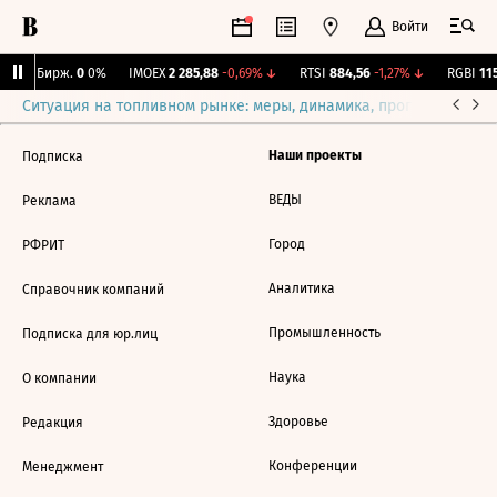
Войти
CNY Бирж.
0
0%
IMOEX
2 285,88
-0,69%
↓
RTSI
884,56
-1,27%
↓
RGBI
115
Ситуация на топливном рынке: меры, динамика, прогнозы
Выб
Наши проекты
Подписка
ВЕДЫ
Реклама
Город
РФРИТ
Аналитика
Справочник компаний
Промышленность
Подписка для юр.лиц
Наука
О компании
Здоровье
Редакция
Конференции
Менеджмент