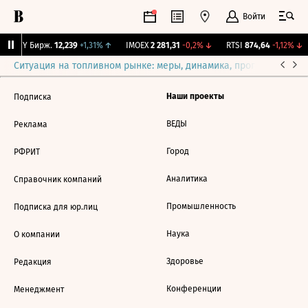
Войти
CNY Бирж.
12,239
+1,31%
↑
IMOEX
2 281,31
-0,2%
↓
RTSI
874,64
-1,12%
↓
Ситуация на топливном рынке: меры, динамика, прогнозы
Выб
Наши проекты
Подписка
ВЕДЫ
Реклама
Город
РФРИТ
Аналитика
Справочник компаний
Промышленность
Подписка для юр.лиц
Наука
О компании
Здоровье
Редакция
Конференции
Менеджмент