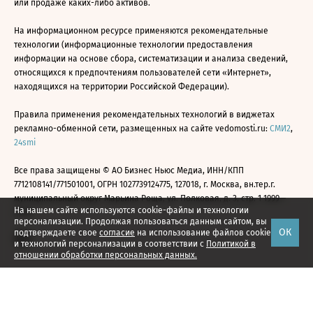
или продаже каких-либо активов.
На информационном ресурсе применяются рекомендательные
технологии (информационные технологии предоставления
информации на основе сбора, систематизации и анализа сведений,
относящихся к предпочтениям пользователей сети «Интернет»,
находящихся на территории Российской Федерации).
Правила применения рекомендательных технологий в виджетах
рекламно-обменной сети, размещенных на сайте vedomosti.ru:
СМИ2
,
24smi
Все права защищены © АО Бизнес Ньюс Медиа, ИНН/КПП
7712108141/771501001, ОГРН 1027739124775, 127018, г. Москва, вн.тер.г.
муниципальный округ Марьина Роща, ул. Полковая, д. 3, стр. 1 1999—
На нашем сайте используются cookie-файлы и технологии
2026
персонализации. Продолжая пользоваться данным сайтом, вы
ОК
подтверждаете свое
согласие
на использование файлов cookie
и технологий персонализации в соответствии с
Политикой в
отношении обработки персональных данных.