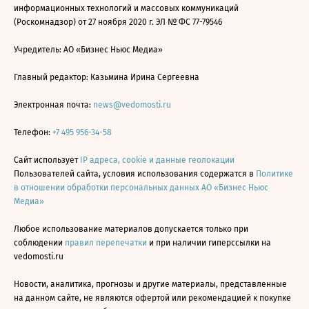
информационных технологий и массовых коммуникаций
(Роскомнадзор) от 27 ноября 2020 г. ЭЛ № ФС 77-79546
Учредитель: АО «Бизнес Ньюс Медиа»
Главный редактор: Казьмина Ирина Сергеевна
Электронная почта:
news@vedomosti.ru
Телефон:
+7 495 956-34-58
Сайт использует
IP адреса, cookie и данные геолокации
Пользователей сайта, условия использования содержатся в
Политике
в отношении обработки персональных данных АО «Бизнес Ньюс
Медиа»
Любое использование материалов допускается только при
соблюдении
правил перепечатки
и при наличии гиперссылки на
vedomosti.ru
Новости, аналитика, прогнозы и другие материалы, представленные
на данном сайте, не являются офертой или рекомендацией к покупке