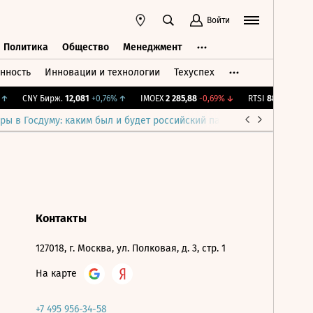
Войти
Политика
Общество
Менеджмент
нность
Инновации и технологии
Техуспех
ть
Политика
Общество
Менеджмент
↑
CNY Бирж.
12,081
+0,76%
↑
IMOEX
2 285,88
-0,69%
↓
RTSI
884,56
-1,27%
ры в Госдуму: каким был и будет российский парламент
Война н
Контакты
127018, г. Москва, ул. Полковая, д. 3, стр. 1
На карте
+7 495 956-34-58