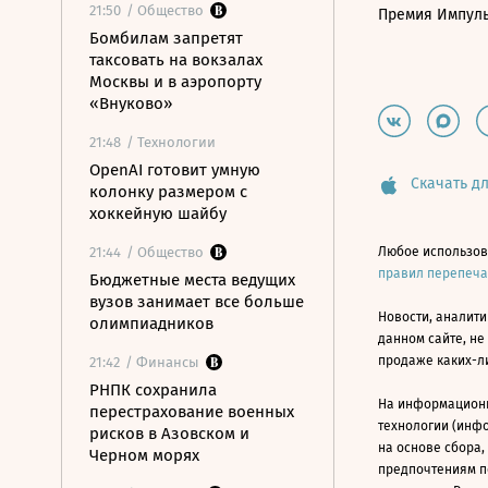
21:50
/ Общество
Премия Импул
Бомбилам запретят
таксовать на вокзалах
Москвы и в аэропорту
«Внуково»
21:48
/ Технологии
OpenAI готовит умную
Скачать дл
колонку размером с
хоккейную шайбу
21:44
/ Общество
Любое использов
правил перепеч
Бюджетные места ведущих
вузов занимает все больше
Новости, аналити
олимпиадников
данном сайте, не
продаже каких-л
21:42
/ Финансы
РНПК сохранила
На информацион
перестрахование военных
технологии (инф
рисков в Азовском и
на основе сбора,
Черном морях
предпочтениям п