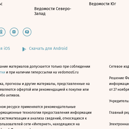
ьс
Ведомости Юг
Ведомости Северо-
Запад
я iOS
Скачать для Android
ание материалов допускается только при соблюдении
Сетевое изд
атки
и при наличии гиперссылки на vedomosti.ru
Решение Фе
ка, прогнозы и другие материалы, представленные на
информацио
 являются офертой или рекомендацией к покупке или
от 27 ноября
ибо активов.
Учредитель
ном ресурсе применяются рекомендательные
ормационные технологии предоставления информации
Главный ре
 систематизации и анализа сведений, относящихся к
ользователей сети «Интернет», находящихся на
Электронна