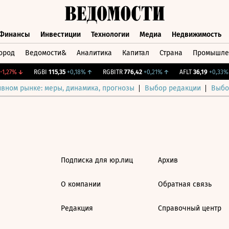
Финансы
Инвестиции
Технологии
Медиа
Недвижимость
ород
Ведомости&
Аналитика
Капитал
Страна
Промышле
а
Финансы
Инвестиции
Технологии
Медиа
Недвижимос
1,27%
↓
RGBI
115,35
+0,18%
↑
RGBITR
776,42
+0,21%
↑
AFLT
36,19
+0,33%
ивном рынке: меры, динамика, прогнозы
Выбор редакции
Выбо
Подписка для юр.лиц
Архив
О компании
Обратная связь
Редакция
Справочный центр