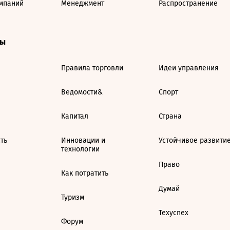
мпаний
Менеджмент
Распространение
ты
Правила торговли
Идеи управления
Ведомости&
Спорт
Капитал
Страна
ть
Инновации и
Устойчивое развити
технологии
Право
Как потратить
Думай
Туризм
Техуспех
Форум