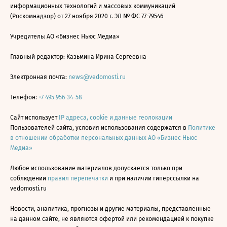
информационных технологий и массовых коммуникаций
(Роскомнадзор) от 27 ноября 2020 г. ЭЛ № ФС 77-79546
Учредитель: АО «Бизнес Ньюс Медиа»
Главный редактор: Казьмина Ирина Сергеевна
Электронная почта:
news@vedomosti.ru
Телефон:
+7 495 956-34-58
Сайт использует
IP адреса, cookie и данные геолокации
Пользователей сайта, условия использования содержатся в
Политике
в отношении обработки персональных данных АО «Бизнес Ньюс
Медиа»
Любое использование материалов допускается только при
соблюдении
правил перепечатки
и при наличии гиперссылки на
vedomosti.ru
Новости, аналитика, прогнозы и другие материалы, представленные
на данном сайте, не являются офертой или рекомендацией к покупке