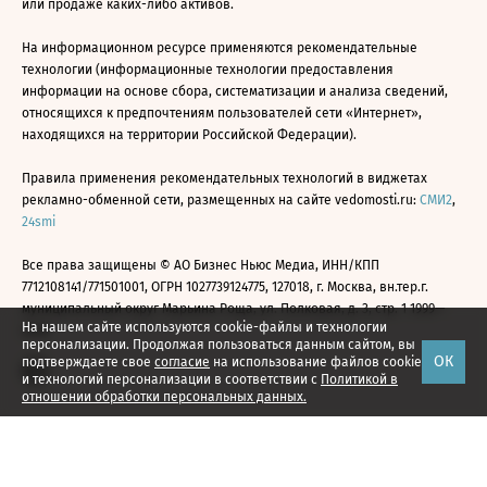
или продаже каких-либо активов.
На информационном ресурсе применяются рекомендательные
технологии (информационные технологии предоставления
информации на основе сбора, систематизации и анализа сведений,
относящихся к предпочтениям пользователей сети «Интернет»,
находящихся на территории Российской Федерации).
Правила применения рекомендательных технологий в виджетах
рекламно-обменной сети, размещенных на сайте vedomosti.ru:
СМИ2
,
24smi
Все права защищены © АО Бизнес Ньюс Медиа, ИНН/КПП
7712108141/771501001, ОГРН 1027739124775, 127018, г. Москва, вн.тер.г.
муниципальный округ Марьина Роща, ул. Полковая, д. 3, стр. 1 1999—
На нашем сайте используются cookie-файлы и технологии
2026
персонализации. Продолжая пользоваться данным сайтом, вы
ОК
подтверждаете свое
согласие
на использование файлов cookie
и технологий персонализации в соответствии с
Политикой в
отношении обработки персональных данных.