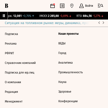
Войти
NY Бирж.
12,081
+0,76%
↑
IMOEX
2 285,88
-0,69%
↓
RTSI
884,56
-1,27%
↓
Ситуация на топливном рынке: меры, динамика, прогнозы
Выб
Наши проекты
Подписка
ВЕДЫ
Реклама
Город
РФРИТ
Аналитика
Справочник компаний
Промышленность
Подписка для юр.лиц
Наука
О компании
Здоровье
Редакция
Конференции
Менеджмент