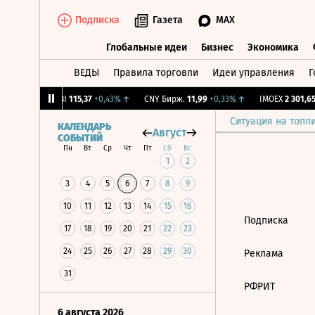
Подписка
Газета
MAX
Глобальные идеи
Бизнес
Экономика
ВЕДЫ
Правила торговли
Идеи управления
Г
Глобальные идеи
Бизнес
Экономик
1,68%
↑
RGBI
115,37
+0,43%
↑
CNY Бирж.
11,99
+0,33%
↑
IMOEX
2 301,65
Ситуация на топл
КАЛЕНДАРЬ
Август
СОБЫТИЙ
Пн
Вт
Ср
Чт
Пт
Сб
Вс
1
2
3
4
5
6
7
8
9
10
11
12
13
14
15
16
Подписка
17
18
19
20
21
22
23
24
25
26
27
28
29
30
Реклама
31
РФРИТ
6 августа 2026