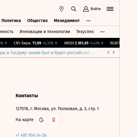
Войти
Политика
Общество
Менеджмент
нность
Инновации и технологии
Техуспех
ть
Политика
Общество
Менеджмент
%
↑
CNY Бирж.
11,99
+0,33%
↑
IMOEX
2 301,65
+1,43%
↑
RGBITR
776,27
+0
ры в Госдуму: каким был и будет российский парламент
Война н
Контакты
127018, г. Москва, ул. Полковая, д. 3, стр. 1
На карте
+7 495 956-34-58