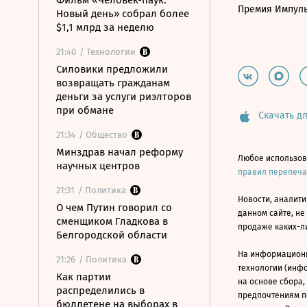
Фильм «Человек-паук:
Премия Импул
Новый день» собрал более
$1,1 млрд за неделю
21:40
/ Технологии
Силовики предложили
возвращать гражданам
деньги за услуги риэлторов
при обмане
Скачать дл
21:34
/ Общество
Минздрав начал реформу
Любое использов
научных центров
правил перепеч
21:31
/ Политика
Новости, аналити
О чем Путин говорил со
данном сайте, не
сменщиком Гладкова в
продаже каких-л
Белгородской области
На информацион
21:26
/ Политика
технологии (инф
Как партии
на основе сбора,
распределились в
предпочтениям п
бюллетене на выборах в