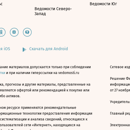
ьс
Ведомости Юг
Ведомости Северо-
Запад
я iOS
Скачать для Android
ание материалов допускается только при соблюдении
Сетевое изд
атки
и при наличии гиперссылки на vedomosti.ru
Решение Фе
ка, прогнозы и другие материалы, представленные на
информацио
 являются офертой или рекомендацией к покупке или
от 27 ноября
ибо активов.
Учредитель
ном ресурсе применяются рекомендательные
ормационные технологии предоставления информации
Главный ре
 систематизации и анализа сведений, относящихся к
ользователей сети «Интернет», находящихся на
Электронна