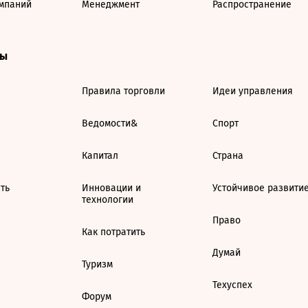
мпаний
Менеджмент
Распространение
ты
Правила торговли
Идеи управления
Ведомости&
Спорт
Капитал
Страна
ть
Инновации и
Устойчивое развити
технологии
Право
Как потратить
Думай
Туризм
Техуспех
Форум