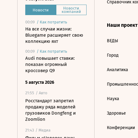
Справочник ко
Новости
Новости
компаний
00:09
/
Как потратить
Наши проек
На все случаи жизни:
Bluegame расширяет свою
ВЕДЫ
коллекцию яхт
00:09
/
Как потратить
Город
Audi повышает ставки:
показан огромный
Аналитика
кроссовер Q9
5 августа 2026
Промышленнос
21:55
/ Авто
Наука
Росстандарт запретил
продажу ряда моделей
грузовиков Dongfeng и
Здоровье
Zoomlion
Конференции
21:43
/ Медиа