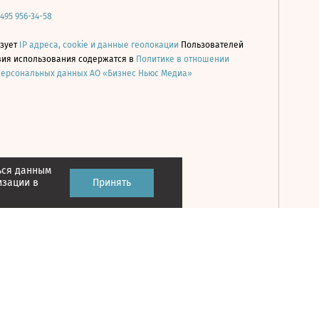
 495 956-34-58
ьзует
IP адреса, cookie и данные геолокации
Пользователей
овия использования содержатся в
Политике в отношении
персональных данных АО «Бизнес Ньюс Медиа»
ься данным
Принять
изации в