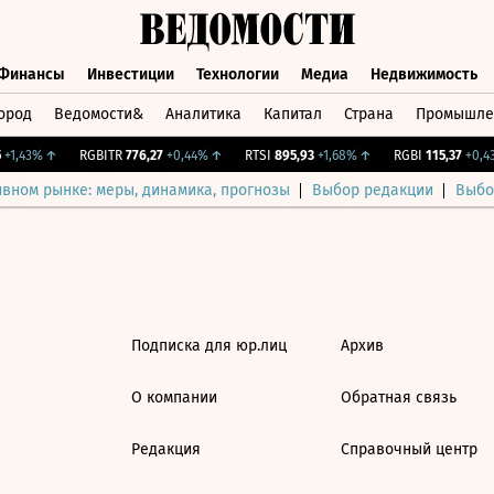
Финансы
Инвестиции
Технологии
Медиа
Недвижимость
ород
Ведомости&
Аналитика
Капитал
Страна
Промышле
а
Финансы
Инвестиции
Технологии
Медиа
Недвижимос
+1,43%
↑
RGBITR
776,27
+0,44%
↑
RTSI
895,93
+1,68%
↑
RGBI
115,37
+0,43
ивном рынке: меры, динамика, прогнозы
Выбор редакции
Выбо
Подписка для юр.лиц
Архив
О компании
Обратная связь
Редакция
Справочный центр