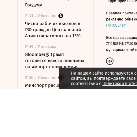
территории Росс
Госдуму
Правила примене
21:21
/ Общество
рекламно-обменно
Число рабочих въездов в
INFOX
,
24smi
РФ граждан Центральной
Азии сократилось на 15%
Все права защищ
7712108141/7715010
21:19
/ Политика
муниципальный окр
Bloomberg: Трамп
готовится ввести пошлины
на импорт поликремния
На нашем сайте используются c
21:16
/ Общество
сайтом, вы подтверждаете свое
соответствии с
Политикой в отн
Минспорт расширит
перечень спортивных
организаций для
налогового вычета
21:10
/ Экономика
Почему нефтегазовые
доходы бюджета в июле
достигли максимума с