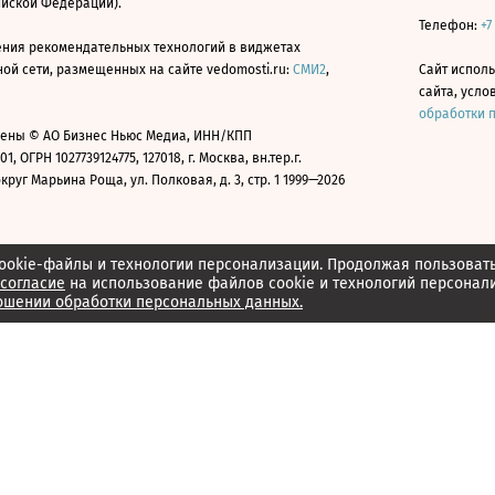
ийской Федерации).
Телефон:
+7
ния рекомендательных технологий в виджетах
й сети, размещенных на сайте vedomosti.ru:
СМИ2
,
Сайт испол
сайта, усл
обработки 
ены © АО Бизнес Ньюс Медиа, ИНН/КПП
01, ОГРН 1027739124775, 127018, г. Москва, вн.тер.г.
уг Марьина Роща, ул. Полковая, д. 3, стр. 1 1999—2026
ookie-файлы и технологии персонализации. Продолжая пользоват
согласие
на использование файлов cookie и технологий персонал
ошении обработки персональных данных.