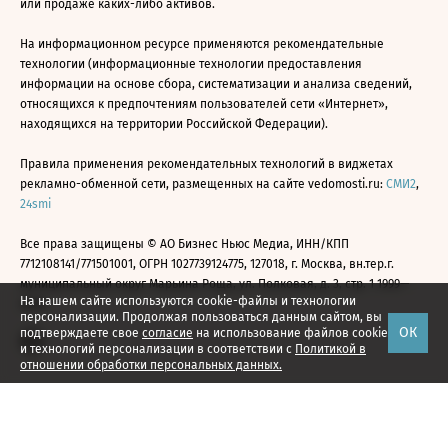
или продаже каких-либо активов.
На информационном ресурсе применяются рекомендательные
технологии (информационные технологии предоставления
информации на основе сбора, систематизации и анализа сведений,
относящихся к предпочтениям пользователей сети «Интернет»,
находящихся на территории Российской Федерации).
Правила применения рекомендательных технологий в виджетах
рекламно-обменной сети, размещенных на сайте vedomosti.ru:
СМИ2
,
24smi
Все права защищены © АО Бизнес Ньюс Медиа, ИНН/КПП
7712108141/771501001, ОГРН 1027739124775, 127018, г. Москва, вн.тер.г.
муниципальный округ Марьина Роща, ул. Полковая, д. 3, стр. 1 1999—
На нашем сайте используются cookie-файлы и технологии
2026
персонализации. Продолжая пользоваться данным сайтом, вы
ОК
подтверждаете свое
согласие
на использование файлов cookie
и технологий персонализации в соответствии с
Политикой в
отношении обработки персональных данных.