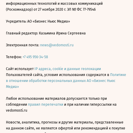
информационных технологий и массовых коммуникаций
(Роскомнадзор) от 27 ноября 2020 г. ЭЛ № ФС 77-79546
Учредитель: АО «Бизнес Ньюс Медиа»
Главный редактор: Казьмина Ирина Сергеевна
Электронная почта:
news@vedomosti.ru
Телефон:
+7 495 956-34-58
Сайт использует
IP адреса, cookie и данные геолокации
Пользователей сайта, условия использования содержатся в
Политике
в отношении обработки персональных данных АО «Бизнес Ньюс
Медиа»
Любое использование материалов допускается только при
соблюдении
правил перепечатки
и при наличии гиперссылки на
vedomosti.ru
Новости, аналитика, прогнозы и другие материалы, представленные
на данном сайте, не являются офертой или рекомендацией к покупке