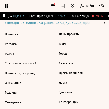
Войти
BI
115,34
+0,17%
↑
CNY Бирж.
12,081
+0,76%
↑
IMOEX
2 285,88
-0,69%
↓
R
Ситуация на топливном рынке: меры, динамика, прогнозы
Выб
Наши проекты
Подписка
ВЕДЫ
Реклама
Город
РФРИТ
Аналитика
Справочник компаний
Промышленность
Подписка для юр.лиц
Наука
О компании
Здоровье
Редакция
Конференции
Менеджмент