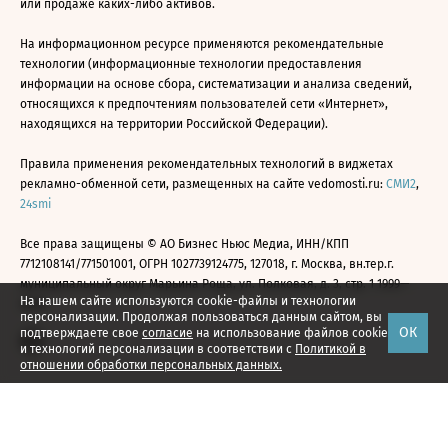
или продаже каких-либо активов.
На информационном ресурсе применяются рекомендательные
технологии (информационные технологии предоставления
информации на основе сбора, систематизации и анализа сведений,
относящихся к предпочтениям пользователей сети «Интернет»,
находящихся на территории Российской Федерации).
Правила применения рекомендательных технологий в виджетах
рекламно-обменной сети, размещенных на сайте vedomosti.ru:
СМИ2
,
24smi
Все права защищены © АО Бизнес Ньюс Медиа, ИНН/КПП
7712108141/771501001, ОГРН 1027739124775, 127018, г. Москва, вн.тер.г.
муниципальный округ Марьина Роща, ул. Полковая, д. 3, стр. 1 1999—
На нашем сайте используются cookie-файлы и технологии
2026
персонализации. Продолжая пользоваться данным сайтом, вы
ОК
подтверждаете свое
согласие
на использование файлов cookie
и технологий персонализации в соответствии с
Политикой в
отношении обработки персональных данных.