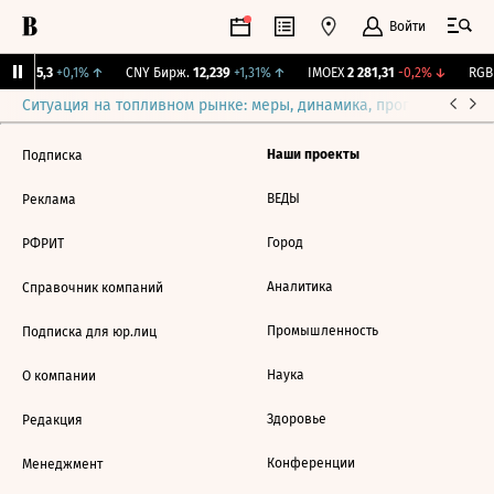
Войти
BI
115,3
+0,1%
↑
CNY Бирж.
12,239
+1,31%
↑
IMOEX
2 281,31
-0,2%
↓
RGBI
Ситуация на топливном рынке: меры, динамика, прогнозы
Выб
Наши проекты
Подписка
ВЕДЫ
Реклама
Город
РФРИТ
Аналитика
Справочник компаний
Промышленность
Подписка для юр.лиц
Наука
О компании
Здоровье
Редакция
Конференции
Менеджмент