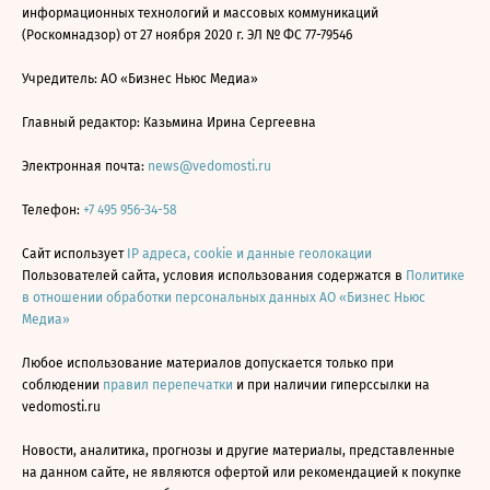
информационных технологий и массовых коммуникаций
(Роскомнадзор) от 27 ноября 2020 г. ЭЛ № ФС 77-79546
Учредитель: АО «Бизнес Ньюс Медиа»
Главный редактор: Казьмина Ирина Сергеевна
Электронная почта:
news@vedomosti.ru
Телефон:
+7 495 956-34-58
Сайт использует
IP адреса, cookie и данные геолокации
Пользователей сайта, условия использования содержатся в
Политике
в отношении обработки персональных данных АО «Бизнес Ньюс
Медиа»
Любое использование материалов допускается только при
соблюдении
правил перепечатки
и при наличии гиперссылки на
vedomosti.ru
Новости, аналитика, прогнозы и другие материалы, представленные
на данном сайте, не являются офертой или рекомендацией к покупке