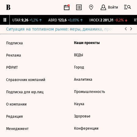
Войти
%
↑
UTAR
9,26
+1,2%
↑
ABRD
123,6
+0,65%
↑
IMOEX
2 281,31
-0,2%
↓
RT
Ситуация на топливном рынке: меры, динамика, прогнозы
Выб
Наши проекты
Подписка
ВЕДЫ
Реклама
Город
РФРИТ
Аналитика
Справочник компаний
Промышленность
Подписка для юр.лиц
Наука
О компании
Здоровье
Редакция
Конференции
Менеджмент