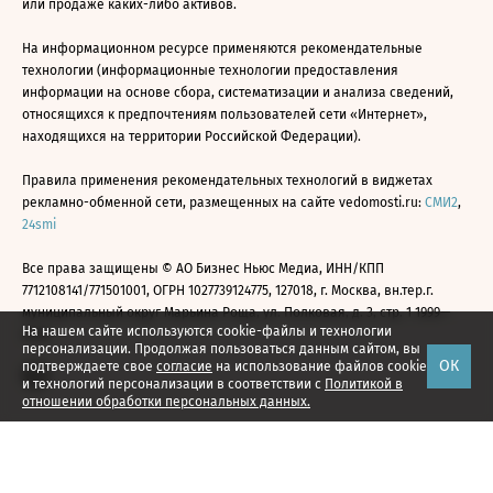
или продаже каких-либо активов.
На информационном ресурсе применяются рекомендательные
технологии (информационные технологии предоставления
информации на основе сбора, систематизации и анализа сведений,
относящихся к предпочтениям пользователей сети «Интернет»,
находящихся на территории Российской Федерации).
Правила применения рекомендательных технологий в виджетах
рекламно-обменной сети, размещенных на сайте vedomosti.ru:
СМИ2
,
24smi
Все права защищены © АО Бизнес Ньюс Медиа, ИНН/КПП
7712108141/771501001, ОГРН 1027739124775, 127018, г. Москва, вн.тер.г.
муниципальный округ Марьина Роща, ул. Полковая, д. 3, стр. 1 1999—
На нашем сайте используются cookie-файлы и технологии
2026
персонализации. Продолжая пользоваться данным сайтом, вы
ОК
подтверждаете свое
согласие
на использование файлов cookie
и технологий персонализации в соответствии с
Политикой в
отношении обработки персональных данных.