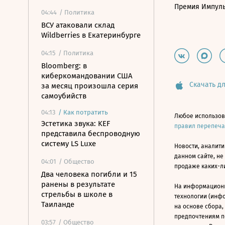
Премия Импул
04:44
/ Политика
ВСУ атаковали склад
Wildberries в Екатеринбурге
04:15
/ Политика
Bloomberg: в
киберкомандовании США
Скачать дл
за месяц произошла серия
самоубийств
04:13
/
Как потратить
Любое использов
Эстетика звука: KEF
правил перепеч
представила беспроводную
систему LS Luxe
Новости, аналити
данном сайте, не
04:01
/ Общество
продаже каких-л
Два человека погибли и 15
ранены в результате
На информацион
стрельбы в школе в
технологии (инф
Таиланде
на основе сбора,
предпочтениям п
03:57
/ Общество