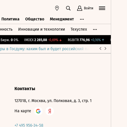
Войти
Политика
Общество
Менеджмент
нность
Инновации и технологии
Техуспех
ть
Политика
Общество
Менеджмент
Бирж.
0
0%
IMOEX
2 285,88
-0,69%
↓
RGBITR
776,96
+0,16%
↑
RTSI
884,56
ры в Госдуму: каким был и будет российский парламент
Война н
Контакты
127018, г. Москва, ул. Полковая, д. 3, стр. 1
На карте
+7 495 956-34-58