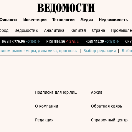
Финансы
Инвестиции
Технологии
Медиа
Недвижимость
ород
Ведомости&
Аналитика
Капитал
Страна
Промышле
а
Финансы
Инвестиции
Технологии
Медиа
Недвижимос
RGBITR
776,96
+0,16%
↑
RTSI
884,56
-1,27%
↓
RGBI
115,39
+0,13%
↑
CNY 
ивном рынке: меры, динамика, прогнозы
Выбор редакции
Выбо
Подписка для юр.лиц
Архив
О компании
Обратная связь
Редакция
Справочный центр