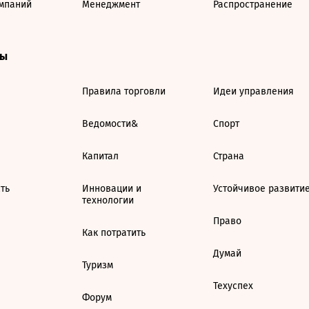
мпаний
Менеджмент
Распространение
ты
Правила торговли
Идеи управления
Ведомости&
Спорт
Капитал
Страна
ть
Инновации и
Устойчивое развити
технологии
Право
Как потратить
Думай
Туризм
Техуспех
Форум