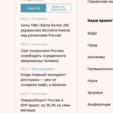
Справочник ко
Новости
Новости
компаний
05:42
/ Политика
Наши проек
Силы ПВО сбили более 200
украинских беспилотников
ВЕДЫ
над регионами России
05:34
/ Политика
Город
США попросили Россию
освободить осужденного
Аналитика
американца Гилмана
Промышленнос
05:14
/
Как потратить
Когда главный конкурент
ресторана — уже не
Наука
соседнее кафе, а магазин
Здоровье
04:51
/ Политика
Товарооборот России и
Конференции
КНР вырос на 26,3% за семь
месяцев