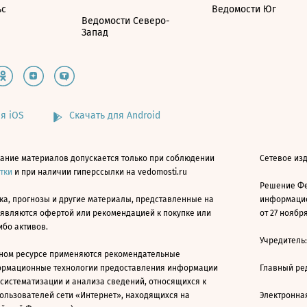
ьс
Ведомости Юг
Ведомости Северо-
Запад
я iOS
Скачать для Android
ание материалов допускается только при соблюдении
Сетевое изд
атки
и при наличии гиперссылки на vedomosti.ru
Решение Фе
ка, прогнозы и другие материалы, представленные на
информацио
 являются офертой или рекомендацией к покупке или
от 27 ноября
ибо активов.
Учредитель
ном ресурсе применяются рекомендательные
ормационные технологии предоставления информации
Главный ре
 систематизации и анализа сведений, относящихся к
ользователей сети «Интернет», находящихся на
Электронна