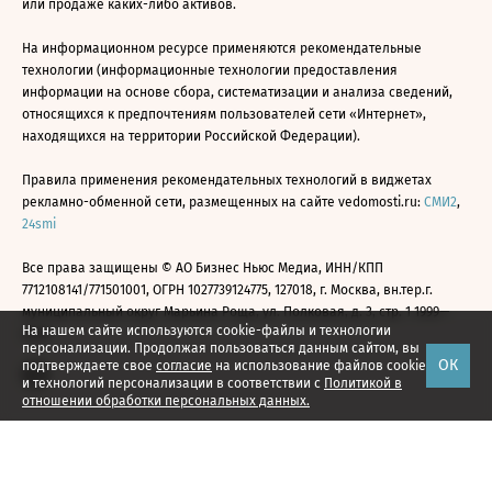
или продаже каких-либо активов.
На информационном ресурсе применяются рекомендательные
технологии (информационные технологии предоставления
информации на основе сбора, систематизации и анализа сведений,
относящихся к предпочтениям пользователей сети «Интернет»,
находящихся на территории Российской Федерации).
Правила применения рекомендательных технологий в виджетах
рекламно-обменной сети, размещенных на сайте vedomosti.ru:
СМИ2
,
24smi
Все права защищены © АО Бизнес Ньюс Медиа, ИНН/КПП
7712108141/771501001, ОГРН 1027739124775, 127018, г. Москва, вн.тер.г.
муниципальный округ Марьина Роща, ул. Полковая, д. 3, стр. 1 1999—
На нашем сайте используются cookie-файлы и технологии
2026
персонализации. Продолжая пользоваться данным сайтом, вы
ОК
подтверждаете свое
согласие
на использование файлов cookie
и технологий персонализации в соответствии с
Политикой в
отношении обработки персональных данных.