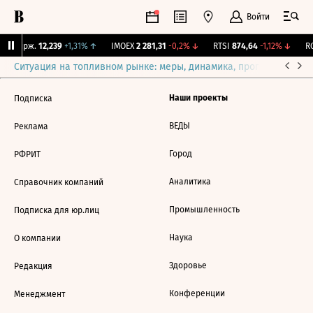
Войти
NY Бирж.
12,239
+1,31%
↑
IMOEX
2 281,31
-0,2%
↓
RTSI
874,64
-1,12%
↓
RG
Ситуация на топливном рынке: меры, динамика, прогнозы
Выб
Наши проекты
Подписка
ВЕДЫ
Реклама
Город
РФРИТ
Аналитика
Справочник компаний
Промышленность
Подписка для юр.лиц
Наука
О компании
Здоровье
Редакция
Конференции
Менеджмент