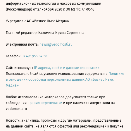
информационных технологий и массовых коммуникаций
(Роскомнадзор) от 27 ноября 2020 г. ЭЛ № ФС 77-79546
Учредитель: АО «Бизнес Ньюс Медиа»
Главный редактор: Казьмина Ирина Сергеевна
Электронная почта:
news@vedomosti.ru
Телефон:
+7 495 956-34-58
Сайт использует
IP адреса, cookie и данные геолокации
Пользователей сайта, условия использования содержатся в
Политике
в отношении обработки персональных данных АО «Бизнес Ньюс
Медиа»
Любое использование материалов допускается только при
соблюдении
правил перепечатки
и при наличии гиперссылки на
vedomosti.ru
Новости, аналитика, прогнозы и другие материалы, представленные
на данном сайте, не являются офертой или рекомендацией к покупке