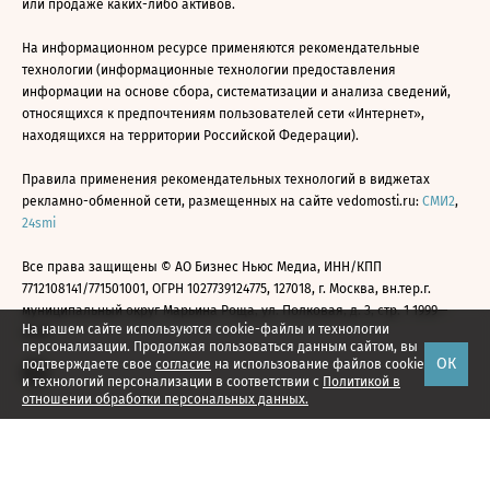
или продаже каких-либо активов.
На информационном ресурсе применяются рекомендательные
технологии (информационные технологии предоставления
информации на основе сбора, систематизации и анализа сведений,
относящихся к предпочтениям пользователей сети «Интернет»,
находящихся на территории Российской Федерации).
Правила применения рекомендательных технологий в виджетах
рекламно-обменной сети, размещенных на сайте vedomosti.ru:
СМИ2
,
24smi
Все права защищены © АО Бизнес Ньюс Медиа, ИНН/КПП
7712108141/771501001, ОГРН 1027739124775, 127018, г. Москва, вн.тер.г.
муниципальный округ Марьина Роща, ул. Полковая, д. 3, стр. 1 1999—
На нашем сайте используются cookie-файлы и технологии
2026
персонализации. Продолжая пользоваться данным сайтом, вы
ОК
подтверждаете свое
согласие
на использование файлов cookie
и технологий персонализации в соответствии с
Политикой в
отношении обработки персональных данных.