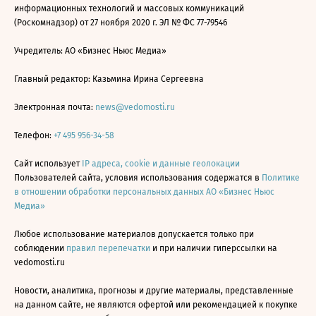
информационных технологий и массовых коммуникаций
(Роскомнадзор) от 27 ноября 2020 г. ЭЛ № ФС 77-79546
Учредитель: АО «Бизнес Ньюс Медиа»
Главный редактор: Казьмина Ирина Сергеевна
Электронная почта:
news@vedomosti.ru
Телефон:
+7 495 956-34-58
Сайт использует
IP адреса, cookie и данные геолокации
Пользователей сайта, условия использования содержатся в
Политике
в отношении обработки персональных данных АО «Бизнес Ньюс
Медиа»
Любое использование материалов допускается только при
соблюдении
правил перепечатки
и при наличии гиперссылки на
vedomosti.ru
Новости, аналитика, прогнозы и другие материалы, представленные
на данном сайте, не являются офертой или рекомендацией к покупке