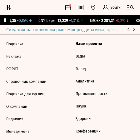
Войти
BI
115,35
+0,15%
↑
CNY Бирж.
12,239
+1,31%
↑
IMOEX
2 281,31
-0,2%
↓
RGB
Ситуация на топливном рынке: меры, динамика, прогнозы
Выб
Наши проекты
Подписка
ВЕДЫ
Реклама
Город
РФРИТ
Аналитика
Справочник компаний
Промышленность
Подписка для юр.лиц
Наука
О компании
Здоровье
Редакция
Конференции
Менеджмент