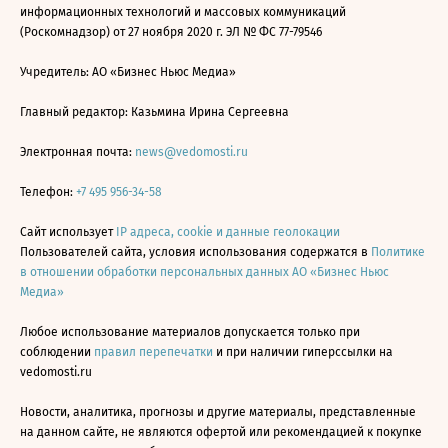
информационных технологий и массовых коммуникаций
(Роскомнадзор) от 27 ноября 2020 г. ЭЛ № ФС 77-79546
Учредитель: АО «Бизнес Ньюс Медиа»
Главный редактор: Казьмина Ирина Сергеевна
Электронная почта:
news@vedomosti.ru
Телефон:
+7 495 956-34-58
Сайт использует
IP адреса, cookie и данные геолокации
Пользователей сайта, условия использования содержатся в
Политике
в отношении обработки персональных данных АО «Бизнес Ньюс
Медиа»
Любое использование материалов допускается только при
соблюдении
правил перепечатки
и при наличии гиперссылки на
vedomosti.ru
Новости, аналитика, прогнозы и другие материалы, представленные
на данном сайте, не являются офертой или рекомендацией к покупке