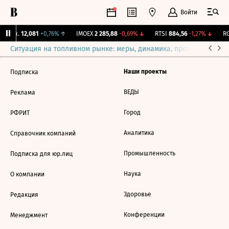
Войти
 Бирж.
12,081
+0,76%
↑
IMOEX
2 285,88
-0,69%
↓
RTSI
884,56
-1,27%
↓
RG
Ситуация на топливном рынке: меры, динамика, прогнозы
Выб
Наши проекты
Подписка
ВЕДЫ
Реклама
Город
РФРИТ
Аналитика
Справочник компаний
Промышленность
Подписка для юр.лиц
Наука
О компании
Здоровье
Редакция
Конференции
Менеджмент