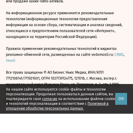
или продаже каких-либо активов.
На информационном ресурсе применяются рекомендательные
технологии (информационные технологии предоставления
информации на основе сбора, систематизации и анализа сведений,
относящихся к предпочтениям пользователей сети «Интернет»,
находящихся на территории Российской Федерации).
Правила применения рекомендательных технологий в виджетах
рекламно-обменной сети, размещенных на сайте vedomosti.ru:
СМИ2
,
24smi
Все права защищены © АО Бизнес Ньюс Медиа, ИНН/КПП
7712108141/771501001, ОГРН 1027739124775, 127018, г. Москва, вн.тер.г.
муниципальный округ Марьина Роща, ул. Полковая, д. 3, стр. 1 1999—
На нашем сайте используются cookie-файлы и технологии
2026
персонализации. Продолжая пользоваться данным сайтом, вы
ОК
подтверждаете свое
согласие
на использование файлов cookie
и технологий персонализации в соответствии с
Политикой в
отношении обработки персональных данных.