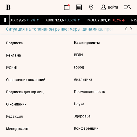
Войти
↑
UTAR
9,26
+1,2%
↑
ABRD
123,6
+0,65%
↑
IMOEX
2 281,31
-0,2%
↓
RTSI
Ситуация на топливном рынке: меры, динамика, прогнозы
Выб
Наши проекты
Подписка
ВЕДЫ
Реклама
Город
РФРИТ
Аналитика
Справочник компаний
Промышленность
Подписка для юр.лиц
Наука
О компании
Здоровье
Редакция
Конференции
Менеджмент