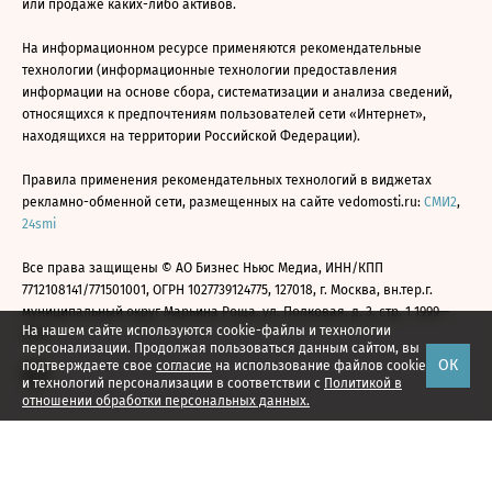
или продаже каких-либо активов.
На информационном ресурсе применяются рекомендательные
технологии (информационные технологии предоставления
информации на основе сбора, систематизации и анализа сведений,
относящихся к предпочтениям пользователей сети «Интернет»,
находящихся на территории Российской Федерации).
Правила применения рекомендательных технологий в виджетах
рекламно-обменной сети, размещенных на сайте vedomosti.ru:
СМИ2
,
24smi
Все права защищены © АО Бизнес Ньюс Медиа, ИНН/КПП
7712108141/771501001, ОГРН 1027739124775, 127018, г. Москва, вн.тер.г.
муниципальный округ Марьина Роща, ул. Полковая, д. 3, стр. 1 1999—
На нашем сайте используются cookie-файлы и технологии
2026
персонализации. Продолжая пользоваться данным сайтом, вы
ОК
подтверждаете свое
согласие
на использование файлов cookie
и технологий персонализации в соответствии с
Политикой в
отношении обработки персональных данных.