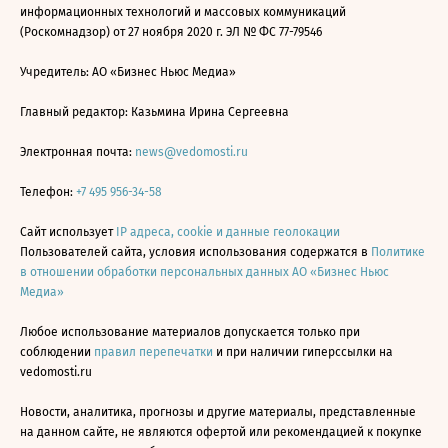
информационных технологий и массовых коммуникаций
(Роскомнадзор) от 27 ноября 2020 г. ЭЛ № ФС 77-79546
Учредитель: АО «Бизнес Ньюс Медиа»
Главный редактор: Казьмина Ирина Сергеевна
Электронная почта:
news@vedomosti.ru
Телефон:
+7 495 956-34-58
Сайт использует
IP адреса, cookie и данные геолокации
Пользователей сайта, условия использования содержатся в
Политике
в отношении обработки персональных данных АО «Бизнес Ньюс
Медиа»
Любое использование материалов допускается только при
соблюдении
правил перепечатки
и при наличии гиперссылки на
vedomosti.ru
Новости, аналитика, прогнозы и другие материалы, представленные
на данном сайте, не являются офертой или рекомендацией к покупке