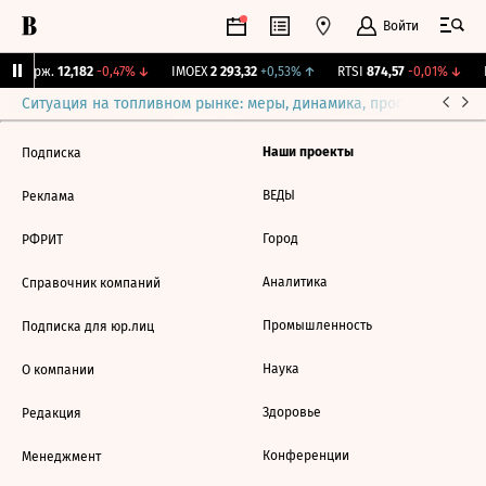
Войти
NY Бирж.
12,182
-0,47%
↓
IMOEX
2 293,32
+0,53%
↑
RTSI
874,57
-0,01%
↓
R
Ситуация на топливном рынке: меры, динамика, прогнозы
Выб
Наши проекты
Подписка
ВЕДЫ
Реклама
Город
РФРИТ
Аналитика
Справочник компаний
Промышленность
Подписка для юр.лиц
Наука
О компании
Здоровье
Редакция
Конференции
Менеджмент