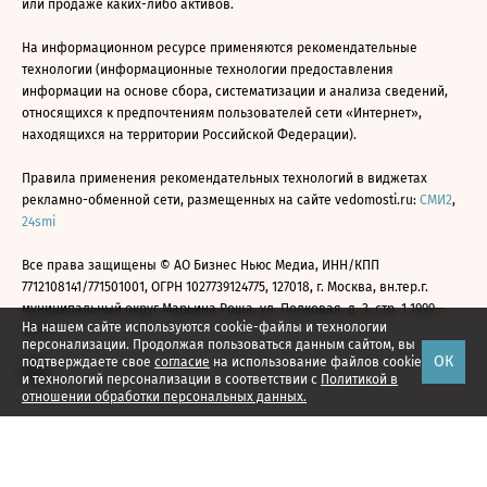
или продаже каких-либо активов.
На информационном ресурсе применяются рекомендательные
технологии (информационные технологии предоставления
информации на основе сбора, систематизации и анализа сведений,
относящихся к предпочтениям пользователей сети «Интернет»,
находящихся на территории Российской Федерации).
Правила применения рекомендательных технологий в виджетах
рекламно-обменной сети, размещенных на сайте vedomosti.ru:
СМИ2
,
24smi
Все права защищены © АО Бизнес Ньюс Медиа, ИНН/КПП
7712108141/771501001, ОГРН 1027739124775, 127018, г. Москва, вн.тер.г.
муниципальный округ Марьина Роща, ул. Полковая, д. 3, стр. 1 1999—
На нашем сайте используются cookie-файлы и технологии
2026
персонализации. Продолжая пользоваться данным сайтом, вы
ОК
подтверждаете свое
согласие
на использование файлов cookie
и технологий персонализации в соответствии с
Политикой в
отношении обработки персональных данных.