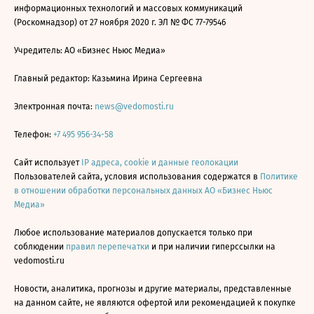
информационных технологий и массовых коммуникаций
(Роскомнадзор) от 27 ноября 2020 г. ЭЛ № ФС 77-79546
Учредитель: АО «Бизнес Ньюс Медиа»
Главный редактор: Казьмина Ирина Сергеевна
Электронная почта:
news@vedomosti.ru
Телефон:
+7 495 956-34-58
Сайт использует
IP адреса, cookie и данные геолокации
Пользователей сайта, условия использования содержатся в
Политике
в отношении обработки персональных данных АО «Бизнес Ньюс
Медиа»
Любое использование материалов допускается только при
соблюдении
правил перепечатки
и при наличии гиперссылки на
vedomosti.ru
Новости, аналитика, прогнозы и другие материалы, представленные
на данном сайте, не являются офертой или рекомендацией к покупке