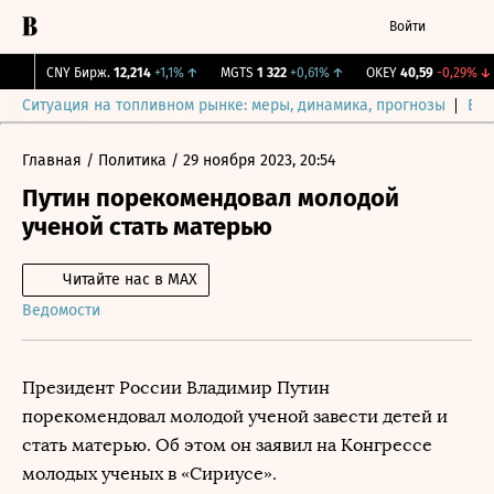
Войти
CNY Бирж.
12,214
+1,1%
↑
MGTS
1 322
+0,61%
↑
OKEY
40,59
-0,29%
↓
Ситуация на топливном рынке: меры, динамика, прогнозы
Выб
Главная
/
Политика
/
29 ноября 2023, 20:54
Путин порекомендовал молодой
ученой стать матерью
Читайте нас в MAX
Ведомости
Президент России Владимир Путин
порекомендовал молодой ученой завести детей и
стать матерью. Об этом он заявил на Конгрессе
молодых ученых в «Сириусе».