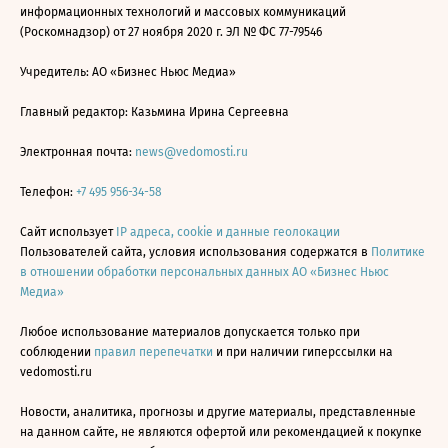
информационных технологий и массовых коммуникаций
(Роскомнадзор) от 27 ноября 2020 г. ЭЛ № ФС 77-79546
Учредитель: АО «Бизнес Ньюс Медиа»
Главный редактор: Казьмина Ирина Сергеевна
Электронная почта:
news@vedomosti.ru
Телефон:
+7 495 956-34-58
Сайт использует
IP адреса, cookie и данные геолокации
Пользователей сайта, условия использования содержатся в
Политике
в отношении обработки персональных данных АО «Бизнес Ньюс
Медиа»
Любое использование материалов допускается только при
соблюдении
правил перепечатки
и при наличии гиперссылки на
vedomosti.ru
Новости, аналитика, прогнозы и другие материалы, представленные
на данном сайте, не являются офертой или рекомендацией к покупке