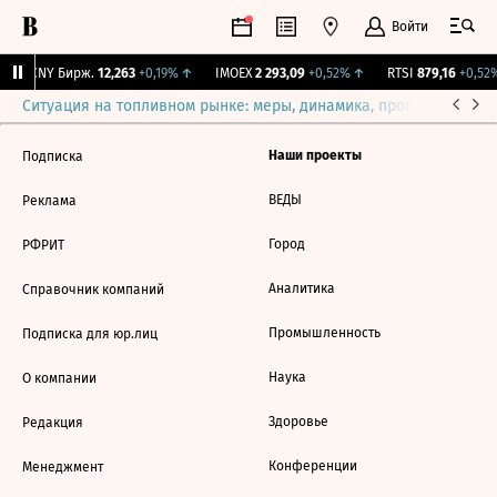
Войти
↑
CNY Бирж.
12,263
+0,19%
↑
IMOEX
2 293,09
+0,52%
↑
RTSI
879,16
+0,52%
Ситуация на топливном рынке: меры, динамика, прогнозы
Выб
Наши проекты
Подписка
ВЕДЫ
Реклама
Город
РФРИТ
Аналитика
Справочник компаний
Промышленность
Подписка для юр.лиц
Наука
О компании
Здоровье
Редакция
Конференции
Менеджмент