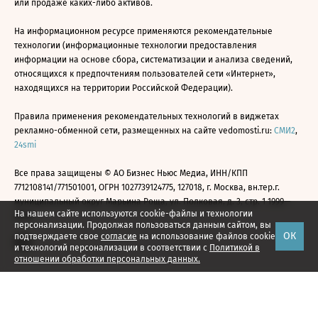
или продаже каких-либо активов.
На информационном ресурсе применяются рекомендательные
технологии (информационные технологии предоставления
информации на основе сбора, систематизации и анализа сведений,
относящихся к предпочтениям пользователей сети «Интернет»,
находящихся на территории Российской Федерации).
Правила применения рекомендательных технологий в виджетах
рекламно-обменной сети, размещенных на сайте vedomosti.ru:
СМИ2
,
24smi
Все права защищены © АО Бизнес Ньюс Медиа, ИНН/КПП
7712108141/771501001, ОГРН 1027739124775, 127018, г. Москва, вн.тер.г.
муниципальный округ Марьина Роща, ул. Полковая, д. 3, стр. 1 1999—
На нашем сайте используются cookie-файлы и технологии
2026
персонализации. Продолжая пользоваться данным сайтом, вы
ОК
подтверждаете свое
согласие
на использование файлов cookie
и технологий персонализации в соответствии с
Политикой в
отношении обработки персональных данных.