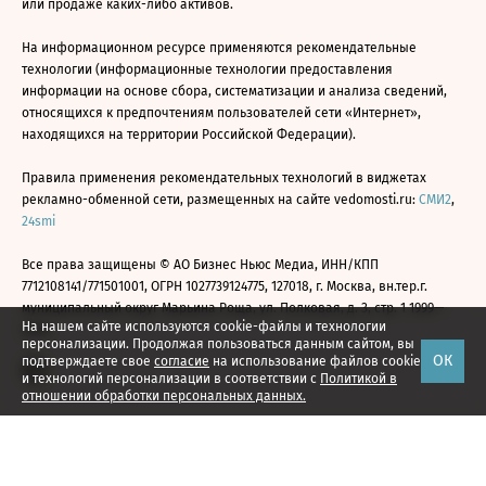
или продаже каких-либо активов.
На информационном ресурсе применяются рекомендательные
технологии (информационные технологии предоставления
информации на основе сбора, систематизации и анализа сведений,
относящихся к предпочтениям пользователей сети «Интернет»,
находящихся на территории Российской Федерации).
Правила применения рекомендательных технологий в виджетах
рекламно-обменной сети, размещенных на сайте vedomosti.ru:
СМИ2
,
24smi
Все права защищены © АО Бизнес Ньюс Медиа, ИНН/КПП
7712108141/771501001, ОГРН 1027739124775, 127018, г. Москва, вн.тер.г.
муниципальный округ Марьина Роща, ул. Полковая, д. 3, стр. 1 1999—
На нашем сайте используются cookie-файлы и технологии
2026
персонализации. Продолжая пользоваться данным сайтом, вы
ОК
подтверждаете свое
согласие
на использование файлов cookie
и технологий персонализации в соответствии с
Политикой в
отношении обработки персональных данных.