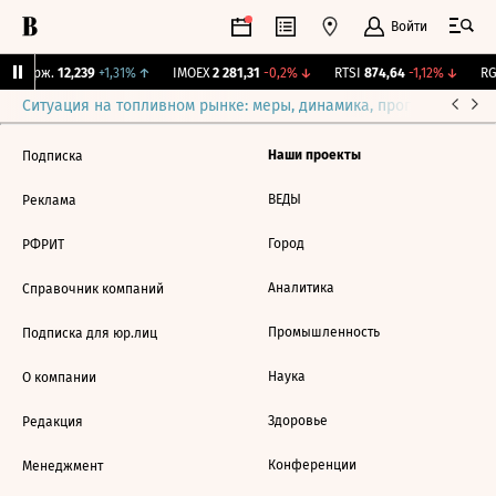
Войти
Y Бирж.
12,239
+1,31%
↑
IMOEX
2 281,31
-0,2%
↓
RTSI
874,64
-1,12%
↓
RG
Ситуация на топливном рынке: меры, динамика, прогнозы
Выб
Наши проекты
Подписка
ВЕДЫ
Реклама
Город
РФРИТ
Аналитика
Справочник компаний
Промышленность
Подписка для юр.лиц
Наука
О компании
Здоровье
Редакция
Конференции
Менеджмент