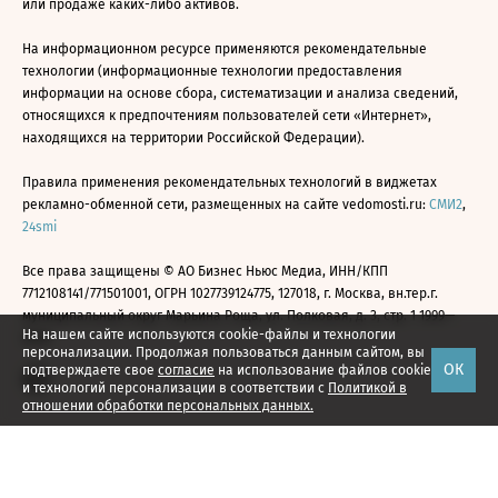
или продаже каких-либо активов.
На информационном ресурсе применяются рекомендательные
технологии (информационные технологии предоставления
информации на основе сбора, систематизации и анализа сведений,
относящихся к предпочтениям пользователей сети «Интернет»,
находящихся на территории Российской Федерации).
Правила применения рекомендательных технологий в виджетах
рекламно-обменной сети, размещенных на сайте vedomosti.ru:
СМИ2
,
24smi
Все права защищены © АО Бизнес Ньюс Медиа, ИНН/КПП
7712108141/771501001, ОГРН 1027739124775, 127018, г. Москва, вн.тер.г.
муниципальный округ Марьина Роща, ул. Полковая, д. 3, стр. 1 1999—
На нашем сайте используются cookie-файлы и технологии
2026
персонализации. Продолжая пользоваться данным сайтом, вы
ОК
подтверждаете свое
согласие
на использование файлов cookie
и технологий персонализации в соответствии с
Политикой в
отношении обработки персональных данных.