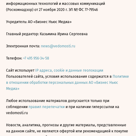
информационных технологий и массовых коммуникаций
(Роскомнадзор) от 27 ноября 2020 г. ЭЛ № ФС 77-79546
Учредитель: АО «Бизнес Ньюс Медиа»
Главный редактор: Казьмина Ирина Сергеевна
Электронная почта:
news@vedomosti.ru
Телефон:
+7 495 956-34-58
Сайт использует
IP адреса, cookie и данные геолокации
Пользователей сайта, условия использования содержатся в
Политике
в отношении обработки персональных данных АО «Бизнес Ньюс
Медиа»
Любое использование материалов допускается только при
соблюдении
правил перепечатки
и при наличии гиперссылки на
vedomosti.ru
Новости, аналитика, прогнозы и другие материалы, представленные
на данном сайте, не являются офертой или рекомендацией к покупке