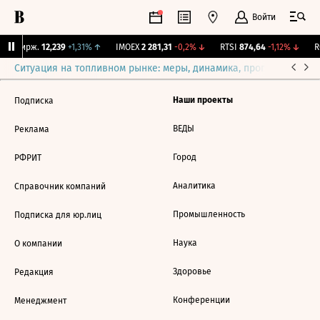
Войти
NY Бирж.
12,239
+1,31%
↑
IMOEX
2 281,31
-0,2%
↓
RTSI
874,64
-1,12%
↓
RG
Ситуация на топливном рынке: меры, динамика, прогнозы
Выб
Наши проекты
Подписка
ВЕДЫ
Реклама
Город
РФРИТ
Аналитика
Справочник компаний
Промышленность
Подписка для юр.лиц
Наука
О компании
Здоровье
Редакция
Конференции
Менеджмент