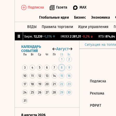
Подписка
Газета
MAX
Глобальные идеи
Бизнес
Экономика
ВЕДЫ
Правила торговли
Идеи управления
Г
Глобальные идеи
Бизнес
Экономик
1,03%
↑
CNY Бирж.
12,239
+1,31%
↑
IMOEX
2 281,31
-0,2%
↓
RTSI
874,64
-
Ситуация на топл
КАЛЕНДАРЬ
Август
СОБЫТИЙ
Пн
Вт
Ср
Чт
Пт
Сб
Вс
1
2
3
4
5
6
7
8
9
10
11
12
13
14
15
16
Подписка
17
18
19
20
21
22
23
24
25
26
27
28
29
30
Реклама
31
РФРИТ
8 августа 2026