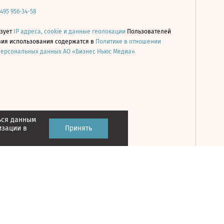
 495 956-34-58
ьзует
IP адреса, cookie и данные геолокации
Пользователей
овия использования содержатся в
Политике в отношении
персональных данных АО «Бизнес Ньюс Медиа»
ься данным
Принять
изации в