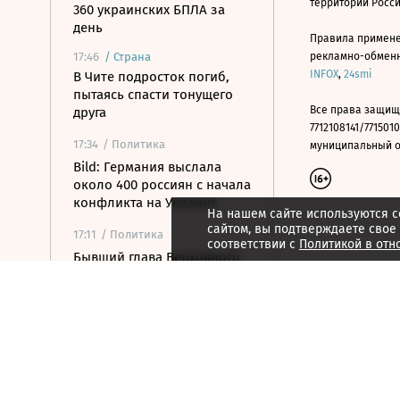
территории Росс
360 украинских БПЛА за
день
Правила примене
17:46
/
Страна
рекламно-обменно
INFOX
,
24smi
В Чите подросток погиб,
пытаясь спасти тонущего
Все права защищ
друга
7712108141/7715010
17:34
/ Политика
муниципальный окр
Bild: Германия выслала
около 400 россиян с начала
конфликта на Украине
На нашем сайте используются c
сайтом, вы подтверждаете свое
17:11
/ Политика
соответствии с
Политикой в отн
Бывший глава Верховного
суда Венгрии принял
предложение стать
президентом страны
17:01
/ Политика
Состояние бывшего
президента США Джо