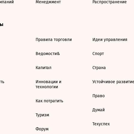
мпаний
Менеджмент
Распространение
ты
Правила торговли
Идеи управления
Ведомости&
Спорт
Капитал
Страна
ть
Инновации и
Устойчивое развити
технологии
Право
Как потратить
Думай
Туризм
Техуспех
Форум