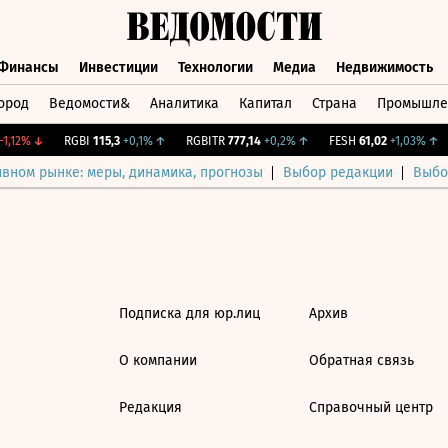
Финансы
Инвестиции
Технологии
Медиа
Недвижимость
ород
Ведомости&
Аналитика
Капитал
Страна
Промышле
а
Финансы
Инвестиции
Технологии
Медиа
Недвижимос
1,12%
↓
RGBI
115,3
+0,1%
↑
RGBITR
777,14
+0,2%
↑
FESH
61,02
+1,03%
↑
ивном рынке: меры, динамика, прогнозы
Выбор редакции
Выбо
Подписка для юр.лиц
Архив
О компании
Обратная связь
Редакция
Справочный центр