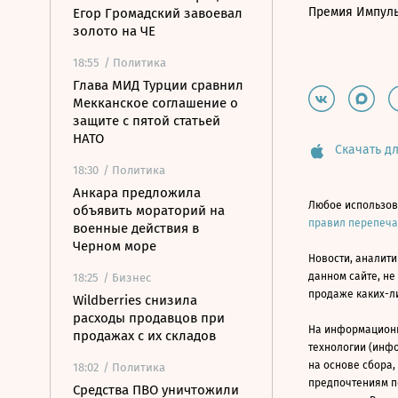
Премия Импул
Егор Громадский завоевал
золото на ЧЕ
18:55
/ Политика
Глава МИД Турции сравнил
Мекканское соглашение о
защите с пятой статьей
НАТО
Скачать дл
18:30
/ Политика
Анкара предложила
Любое использов
объявить мораторий на
правил перепеч
военные действия в
Черном море
Новости, аналити
данном сайте, не
18:25
/ Бизнес
продаже каких-л
Wildberries снизила
расходы продавцов при
На информацион
продажах с их складов
технологии (инф
на основе сбора,
18:02
/ Политика
предпочтениям п
Средства ПВО уничтожили