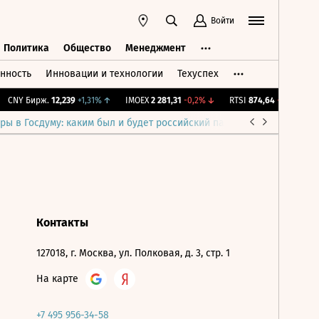
Войти
Политика
Общество
Менеджмент
нность
Инновации и технологии
Техуспех
ть
Политика
Общество
Менеджмент
CNY Бирж.
12,239
+1,31%
↑
IMOEX
2 281,31
-0,2%
↓
RTSI
874,64
-1,12%
↓
ры в Госдуму: каким был и будет российский парламент
Война н
Контакты
127018, г. Москва, ул. Полковая, д. 3, стр. 1
На карте
+7 495 956-34-58