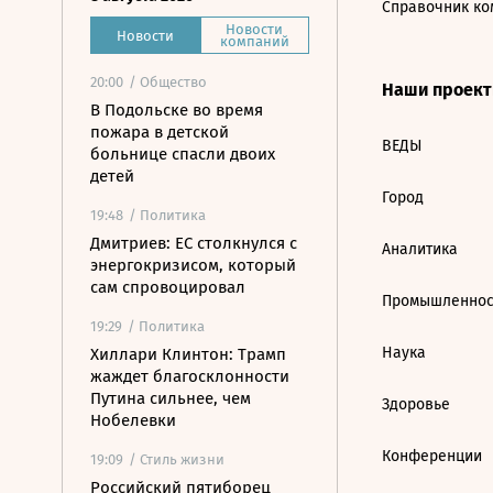
Справочник ко
Новости
Новости
компаний
20:00
/ Общество
Наши проек
В Подольске во время
пожара в детской
ВЕДЫ
больнице спасли двоих
детей
Город
19:48
/ Политика
Дмитриев: ЕС столкнулся с
Аналитика
энергокризисом, который
сам спровоцировал
Промышленнос
19:29
/ Политика
Наука
Хиллари Клинтон: Трамп
жаждет благосклонности
Путина сильнее, чем
Здоровье
Нобелевки
Конференции
19:09
/ Стиль жизни
Российский пятиборец