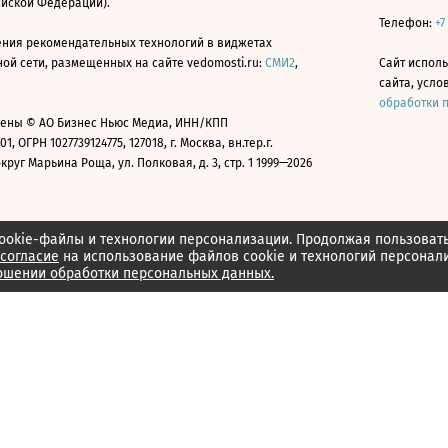
ийской Федерации).
Телефон:
+7
ния рекомендательных технологий в виджетах
й сети, размещенных на сайте vedomosti.ru:
СМИ2
,
Сайт испол
сайта, усл
обработки 
ены © АО Бизнес Ньюс Медиа, ИНН/КПП
01, ОГРН 1027739124775, 127018, г. Москва, вн.тер.г.
уг Марьина Роща, ул. Полковая, д. 3, стр. 1 1999—2026
ookie-файлы и технологии персонализации. Продолжая пользоват
согласие
на использование файлов cookie и технологий персонал
ошении обработки персональных данных.