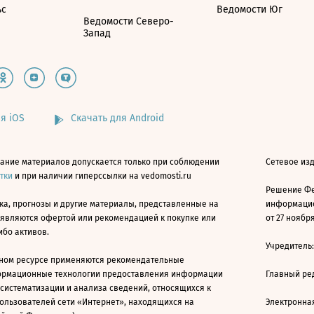
ьс
Ведомости Юг
Ведомости Северо-
Запад
я iOS
Скачать для Android
ание материалов допускается только при соблюдении
Сетевое изд
атки
и при наличии гиперссылки на vedomosti.ru
Решение Фе
ка, прогнозы и другие материалы, представленные на
информацио
 являются офертой или рекомендацией к покупке или
от 27 ноября
ибо активов.
Учредитель
ном ресурсе применяются рекомендательные
ормационные технологии предоставления информации
Главный ре
 систематизации и анализа сведений, относящихся к
ользователей сети «Интернет», находящихся на
Электронна