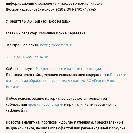
информационных технологий и массовых коммуникаций
(Роскомнадзор) от 27 ноября 2020 г. ЭЛ № ФС 77-79546
Учредитель: АО «Бизнес Ньюс Медиа»
Главный редактор: Казьмина Ирина Сергеевна
Электронная почта:
news@vedomosti.ru
Телефон:
+7 495 956-34-58
Сайт использует
IP адреса, cookie и данные геолокации
Пользователей сайта, условия использования содержатся в
Политике
в отношении обработки персональных данных АО «Бизнес Ньюс
Медиа»
Любое использование материалов допускается только при
соблюдении
правил перепечатки
и при наличии гиперссылки на
vedomosti.ru
Новости, аналитика, прогнозы и другие материалы, представленные
на данном сайте, не являются офертой или рекомендацией к покупке