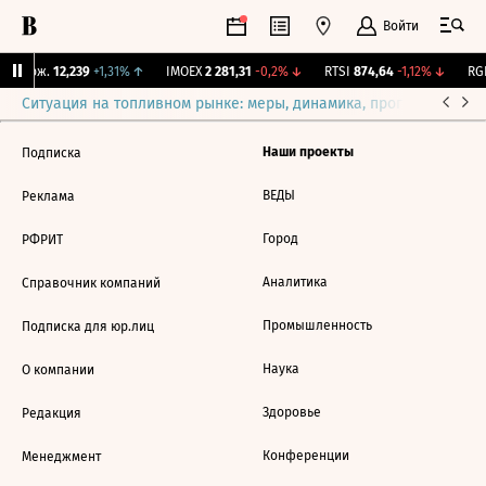
Войти
Y Бирж.
12,239
+1,31%
↑
IMOEX
2 281,31
-0,2%
↓
RTSI
874,64
-1,12%
↓
RGB
Ситуация на топливном рынке: меры, динамика, прогнозы
Выб
Наши проекты
Подписка
ВЕДЫ
Реклама
Город
РФРИТ
Аналитика
Справочник компаний
Промышленность
Подписка для юр.лиц
Наука
О компании
Здоровье
Редакция
Конференции
Менеджмент