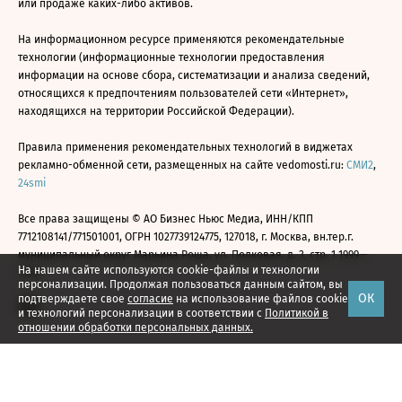
или продаже каких-либо активов.
На информационном ресурсе применяются рекомендательные
технологии (информационные технологии предоставления
информации на основе сбора, систематизации и анализа сведений,
относящихся к предпочтениям пользователей сети «Интернет»,
находящихся на территории Российской Федерации).
Правила применения рекомендательных технологий в виджетах
рекламно-обменной сети, размещенных на сайте vedomosti.ru:
СМИ2
,
24smi
Все права защищены © АО Бизнес Ньюс Медиа, ИНН/КПП
7712108141/771501001, ОГРН 1027739124775, 127018, г. Москва, вн.тер.г.
муниципальный округ Марьина Роща, ул. Полковая, д. 3, стр. 1 1999—
На нашем сайте используются cookie-файлы и технологии
2026
персонализации. Продолжая пользоваться данным сайтом, вы
ОК
подтверждаете свое
согласие
на использование файлов cookie
и технологий персонализации в соответствии с
Политикой в
отношении обработки персональных данных.