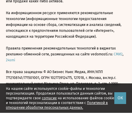
или продаже каких-либо активов.
На информационном ресурсе применяются рекомендательные
технологии (информационные технологии предоставления
информации на основе сбора, систематизации и анализа сведений,
относящихся к предпочтениям пользователей сети «Интернет»,
находящихся на территории Российской Федерации).
Правила применения рекомендательных технологий в виджетах
рекламно-обменной сети, размещенных на сайте vedomosti.ru:
СМИ2
,
24smi
Все права защищены © АО Бизнес Ньюс Медиа, ИНН/КПП
7712108141/771501001, ОГРН 1027739124775, 127018, г. Москва, вн.тер.г.
муниципальный округ Марьина Роща, ул. Полковая, д. 3, стр. 1 1999—
На нашем сайте используются cookie-файлы и технологии
2026
персонализации. Продолжая пользоваться данным сайтом, вы
ОК
подтверждаете свое
согласие
на использование файлов cookie
и технологий персонализации в соответствии с
Политикой в
отношении обработки персональных данных.