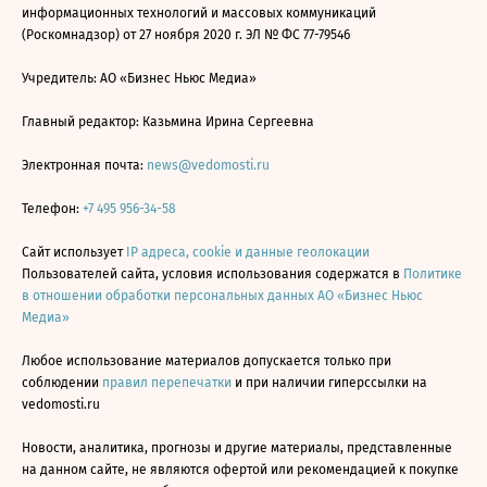
информационных технологий и массовых коммуникаций
(Роскомнадзор) от 27 ноября 2020 г. ЭЛ № ФС 77-79546
Учредитель: АО «Бизнес Ньюс Медиа»
Главный редактор: Казьмина Ирина Сергеевна
Электронная почта:
news@vedomosti.ru
Телефон:
+7 495 956-34-58
Сайт использует
IP адреса, cookie и данные геолокации
Пользователей сайта, условия использования содержатся в
Политике
в отношении обработки персональных данных АО «Бизнес Ньюс
Медиа»
Любое использование материалов допускается только при
соблюдении
правил перепечатки
и при наличии гиперссылки на
vedomosti.ru
Новости, аналитика, прогнозы и другие материалы, представленные
на данном сайте, не являются офертой или рекомендацией к покупке