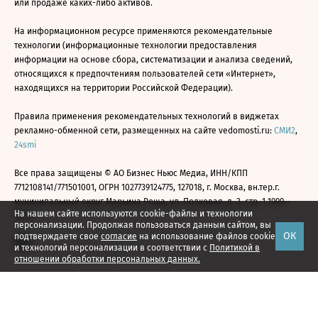
или продаже каких-либо активов.
На информационном ресурсе применяются рекомендательные
технологии (информационные технологии предоставления
информации на основе сбора, систематизации и анализа сведений,
относящихся к предпочтениям пользователей сети «Интернет»,
находящихся на территории Российской Федерации).
Правила применения рекомендательных технологий в виджетах
рекламно-обменной сети, размещенных на сайте vedomosti.ru:
СМИ2
,
24smi
Все права защищены © АО Бизнес Ньюс Медиа, ИНН/КПП
7712108141/771501001, ОГРН 1027739124775, 127018, г. Москва, вн.тер.г.
муниципальный округ Марьина Роща, ул. Полковая, д. 3, стр. 1 1999—
На нашем сайте используются cookie-файлы и технологии
2026
персонализации. Продолжая пользоваться данным сайтом, вы
ОК
подтверждаете свое
согласие
на использование файлов cookie
и технологий персонализации в соответствии с
Политикой в
отношении обработки персональных данных.