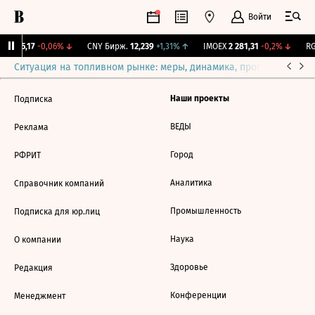
Войти
BI
115,17
-0,06%
↓
CNY Бирж.
12,239
+1,31%
↑
IMOEX
2 281,31
-0,2%
↓
RG
Ситуация на топливном рынке: меры, динамика, прогнозы
Выб
Наши проекты
Подписка
ВЕДЫ
Реклама
Город
РФРИТ
Аналитика
Справочник компаний
Промышленность
Подписка для юр.лиц
Наука
О компании
Здоровье
Редакция
Конференции
Менеджмент