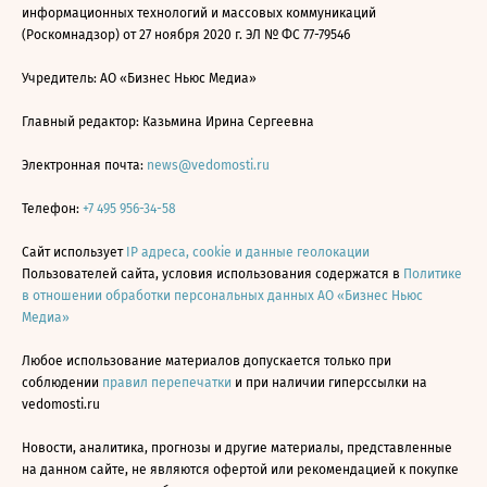
информационных технологий и массовых коммуникаций
(Роскомнадзор) от 27 ноября 2020 г. ЭЛ № ФС 77-79546
Учредитель: АО «Бизнес Ньюс Медиа»
Главный редактор: Казьмина Ирина Сергеевна
Электронная почта:
news@vedomosti.ru
Телефон:
+7 495 956-34-58
Сайт использует
IP адреса, cookie и данные геолокации
Пользователей сайта, условия использования содержатся в
Политике
в отношении обработки персональных данных АО «Бизнес Ньюс
Медиа»
Любое использование материалов допускается только при
соблюдении
правил перепечатки
и при наличии гиперссылки на
vedomosti.ru
Новости, аналитика, прогнозы и другие материалы, представленные
на данном сайте, не являются офертой или рекомендацией к покупке