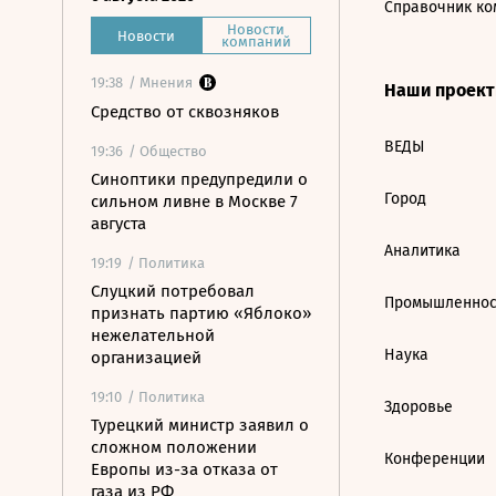
Справочник ко
Новости
Новости
компаний
19:38
/ Мнения
Наши проек
Средство от сквозняков
ВЕДЫ
19:36
/ Общество
Синоптики предупредили о
Город
сильном ливне в Москве 7
августа
Аналитика
19:19
/ Политика
Слуцкий потребовал
Промышленнос
признать партию «Яблоко»
нежелательной
Наука
организацией
19:10
/ Политика
Здоровье
Турецкий министр заявил о
сложном положении
Конференции
Европы из-за отказа от
газа из РФ