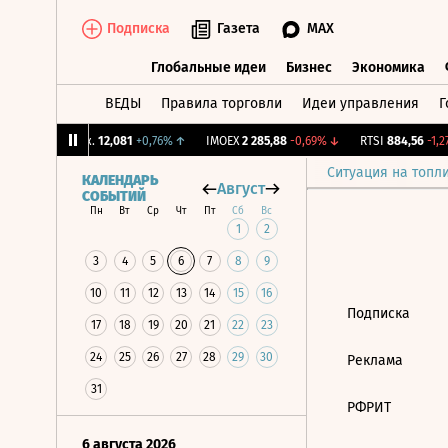
Подписка
Газета
MAX
Глобальные идеи
Бизнес
Экономика
ВЕДЫ
Правила торговли
Идеи управления
Г
Глобальные идеи
Бизнес
Экономик
↓
CNY Бирж.
12,081
+0,76%
↑
IMOEX
2 285,88
-0,69%
↓
RTSI
884,56
-1,27
Ситуация на топл
КАЛЕНДАРЬ
Август
СОБЫТИЙ
Пн
Вт
Ср
Чт
Пт
Сб
Вс
1
2
3
4
5
6
7
8
9
10
11
12
13
14
15
16
Подписка
17
18
19
20
21
22
23
24
25
26
27
28
29
30
Реклама
31
РФРИТ
6 августа 2026