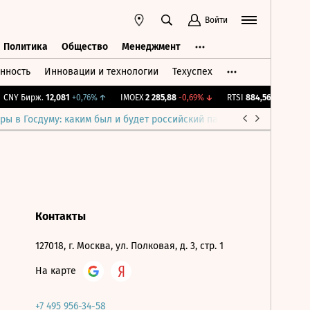
Войти
Политика
Общество
Менеджмент
нность
Инновации и технологии
Техуспех
ть
Политика
Общество
Менеджмент
CNY Бирж.
12,081
+0,76%
↑
IMOEX
2 285,88
-0,69%
↓
RTSI
884,56
-1,27%
↓
ры в Госдуму: каким был и будет российский парламент
Война н
Контакты
127018, г. Москва, ул. Полковая, д. 3, стр. 1
На карте
+7 495 956-34-58