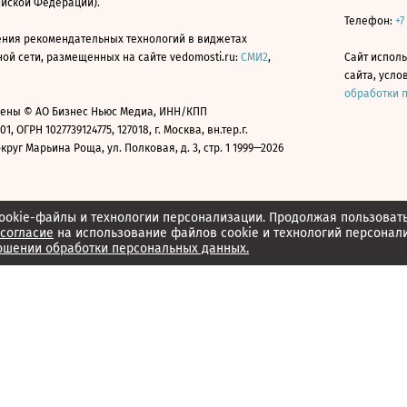
ийской Федерации).
Телефон:
+7
ния рекомендательных технологий в виджетах
й сети, размещенных на сайте vedomosti.ru:
СМИ2
,
Сайт испол
сайта, усл
обработки 
ены © АО Бизнес Ньюс Медиа, ИНН/КПП
01, ОГРН 1027739124775, 127018, г. Москва, вн.тер.г.
уг Марьина Роща, ул. Полковая, д. 3, стр. 1 1999—2026
ookie-файлы и технологии персонализации. Продолжая пользоват
согласие
на использование файлов cookie и технологий персонал
ошении обработки персональных данных.