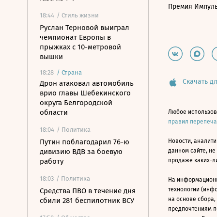
Премия Импул
18:44
/ Стиль жизни
Руслан Терновой выиграл
чемпионат Европы в
прыжках с 10-метровой
вышки
18:28
/
Страна
Скачать дл
Дрон атаковал автомобиль
врио главы Шебекинского
округа Белгородской
области
Любое использов
правил перепеч
18:04
/ Политика
Путин поблагодарил 76-ю
Новости, аналити
дивизию ВДВ за боевую
данном сайте, не
работу
продаже каких-л
18:03
/ Политика
На информацион
технологии (инф
Средства ПВО в течение дня
на основе сбора,
сбили 281 беспилотник ВСУ
предпочтениям п