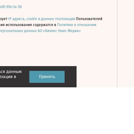
 495 956-34-58
ьзует
IP адреса, cookie и данные геолокации
Пользователей
овия использования содержатся в
Политике в отношении
персональных данных АО «Бизнес Ньюс Медиа»
ься данным
Принять
изации в