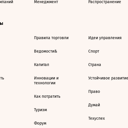
мпаний
Менеджмент
Распространение
ты
Правила торговли
Идеи управления
Ведомости&
Спорт
Капитал
Страна
ть
Инновации и
Устойчивое развити
технологии
Право
Как потратить
Думай
Туризм
Техуспех
Форум