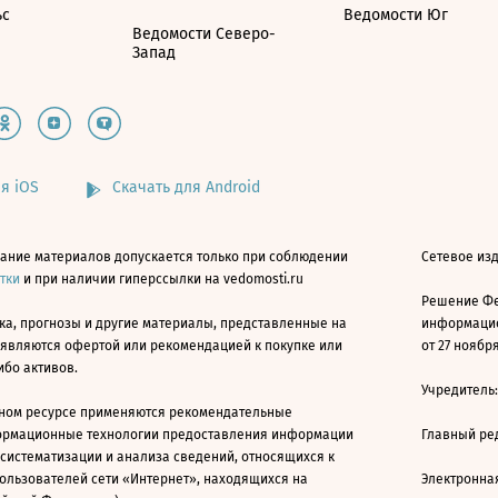
ьс
Ведомости Юг
Ведомости Северо-
Запад
я iOS
Скачать для Android
ание материалов допускается только при соблюдении
Сетевое изд
атки
и при наличии гиперссылки на vedomosti.ru
Решение Фе
ка, прогнозы и другие материалы, представленные на
информацио
 являются офертой или рекомендацией к покупке или
от 27 ноября
ибо активов.
Учредитель
ном ресурсе применяются рекомендательные
ормационные технологии предоставления информации
Главный ре
 систематизации и анализа сведений, относящихся к
ользователей сети «Интернет», находящихся на
Электронна