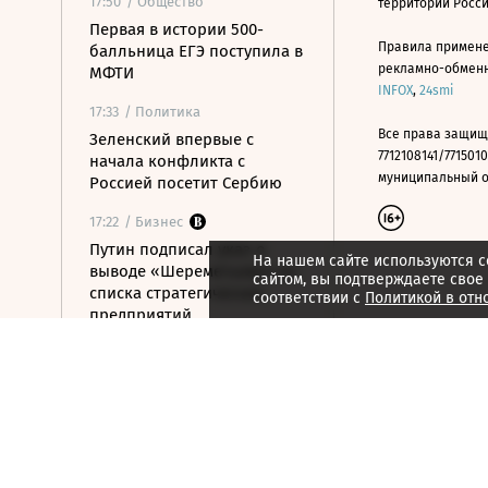
17:50
/ Общество
территории Росс
Первая в истории 500-
Правила примене
балльница ЕГЭ поступила в
рекламно-обменно
МФТИ
INFOX
,
24smi
17:33
/ Политика
Все права защищ
Зеленский впервые с
7712108141/7715010
начала конфликта с
муниципальный окр
Россией посетит Сербию
17:22
/ Бизнес
Путин подписал указ о
На нашем сайте используются c
выводе «Шереметьево» из
сайтом, вы подтверждаете свое
списка стратегических
соответствии с
Политикой в отн
предприятий
17:05
/ Политика
Путин объявил
благодарность рэперу ST
16:58
/ Политика
МИД Ирана рассказал, от