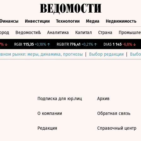
Финансы
Инвестиции
Технологии
Медиа
Недвижимость
ород
Ведомости&
Аналитика
Капитал
Страна
Промышле
а
Финансы
Инвестиции
Технологии
Медиа
Недвижимос
%
↓
RGBI
115,35
+0,18%
↑
RGBITR
776,41
+0,21%
↑
DIAS
1 145
-6,8%
↓
ивном рынке: меры, динамика, прогнозы
Выбор редакции
Выбо
Подписка для юр.лиц
Архив
О компании
Обратная связь
Редакция
Справочный центр