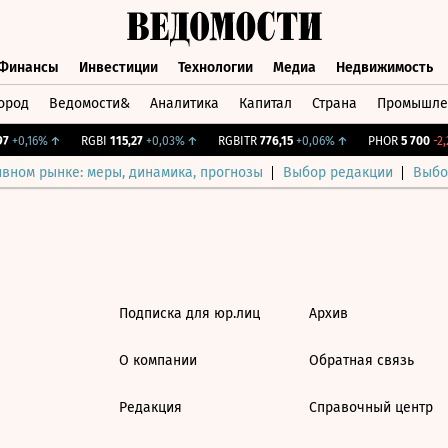
Финансы
Инвестиции
Технологии
Медиа
Недвижимость
ород
Ведомости&
Аналитика
Капитал
Страна
Промышле
а
Финансы
Инвестиции
Технологии
Медиа
Недвижимос
+0,16%
↑
RGBI
115,27
+0,03%
↑
RGBITR
776,15
+0,06%
↑
PHOR
5 700
-2,2
ивном рынке: меры, динамика, прогнозы
Выбор редакции
Выбо
Подписка для юр.лиц
Архив
О компании
Обратная связь
Редакция
Справочный центр