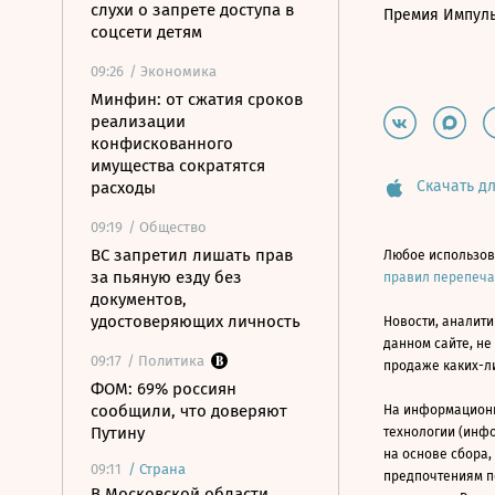
слухи о запрете доступа в
Премия Импул
соцсети детям
09:26
/ Экономика
Минфин: от сжатия сроков
реализации
конфискованного
имущества сократятся
Скачать дл
расходы
09:19
/ Общество
ВС запретил лишать прав
Любое использов
за пьяную езду без
правил перепеч
документов,
удостоверяющих личность
Новости, аналити
данном сайте, не
09:17
/ Политика
продаже каких-л
ФОМ: 69% россиян
сообщили, что доверяют
На информацион
Путину
технологии (инф
на основе сбора,
09:11
/
Страна
предпочтениям п
В Московской области