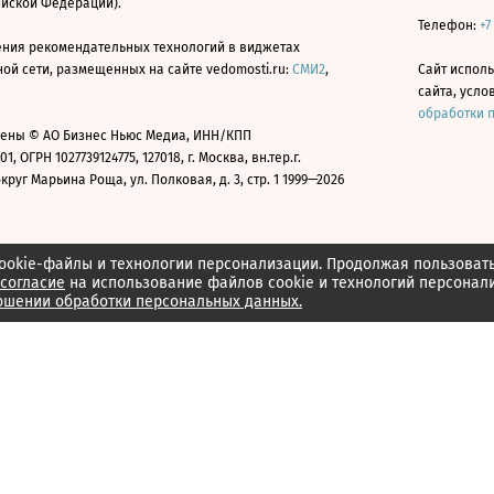
ийской Федерации).
Телефон:
+7
ния рекомендательных технологий в виджетах
й сети, размещенных на сайте vedomosti.ru:
СМИ2
,
Сайт испол
сайта, усл
обработки 
ены © АО Бизнес Ньюс Медиа, ИНН/КПП
01, ОГРН 1027739124775, 127018, г. Москва, вн.тер.г.
уг Марьина Роща, ул. Полковая, д. 3, стр. 1 1999—2026
ookie-файлы и технологии персонализации. Продолжая пользоват
согласие
на использование файлов cookie и технологий персонал
ошении обработки персональных данных.