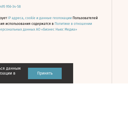
 495 956-34-58
ьзует
IP адреса, cookie и данные геолокации
Пользователей
овия использования содержатся в
Политике в отношении
персональных данных АО «Бизнес Ньюс Медиа»
ься данным
Принять
изации в