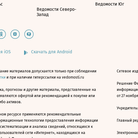
ьс
Ведомости Юг
Ведомости Северо-
Запад
я iOS
Скачать для Android
ание материалов допускается только при соблюдении
Сетевое изд
атки
и при наличии гиперссылки на vedomosti.ru
Решение Фе
ка, прогнозы и другие материалы, представленные на
информацио
 являются офертой или рекомендацией к покупке или
от 27 ноября
ибо активов.
Учредитель
ном ресурсе применяются рекомендательные
ормационные технологии предоставления информации
Главный ре
 систематизации и анализа сведений, относящихся к
ользователей сети «Интернет», находящихся на
Электронна