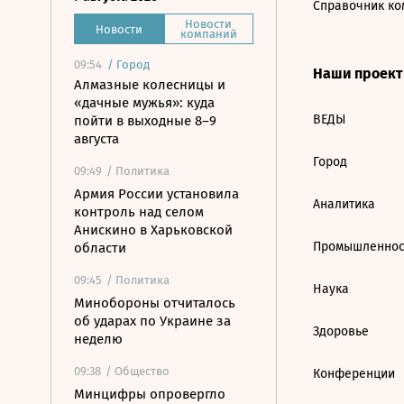
Справочник ко
Новости
Новости
компаний
09:54
/
Город
Наши проек
Алмазные колесницы и
«дачные мужья»: куда
ВЕДЫ
пойти в выходные 8–9
августа
Город
09:49
/ Политика
Армия России установила
Аналитика
контроль над селом
Анискино в Харьковской
Промышленнос
области
09:45
/ Политика
Наука
Минобороны отчиталось
об ударах по Украине за
Здоровье
неделю
09:38
/ Общество
Конференции
Минцифры опровергло