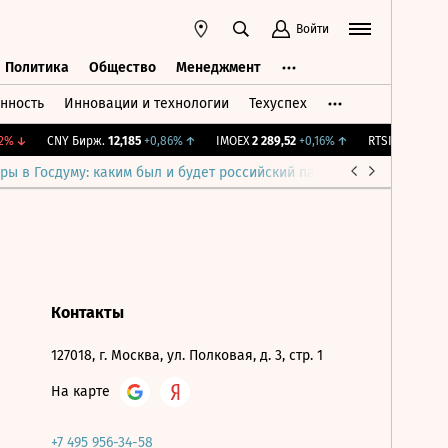
Войти
Политика
Общество
Менеджмент
нность
Инновации и технологии
Техуспех
ть
Политика
Общество
Менеджмент
%
↓
CNY Бирж.
12,185
+0,86%
↑
IMOEX
2 289,52
+0,16%
↑
RTSI
885,97
+0,
ры в Госдуму: каким был и будет российский парламент
Война н
Контакты
127018, г. Москва, ул. Полковая, д. 3, стр. 1
На карте
+7 495 956-34-58