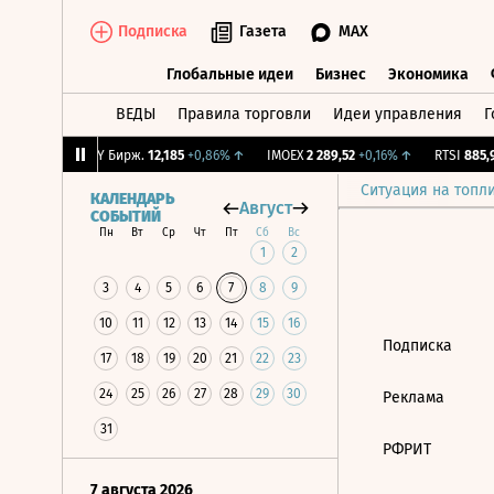
Подписка
Газета
MAX
Глобальные идеи
Бизнес
Экономика
ВЕДЫ
Правила торговли
Идеи управления
Г
Глобальные идеи
Бизнес
Экономик
-2,2%
↓
CNY Бирж.
12,185
+0,86%
↑
IMOEX
2 289,52
+0,16%
↑
RTSI
885,97
Ситуация на топл
КАЛЕНДАРЬ
Август
СОБЫТИЙ
Пн
Вт
Ср
Чт
Пт
Сб
Вс
1
2
3
4
5
6
7
8
9
10
11
12
13
14
15
16
Подписка
17
18
19
20
21
22
23
24
25
26
27
28
29
30
Реклама
31
РФРИТ
7 августа 2026