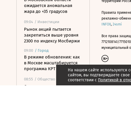
территории Росс
ожидается аномальная
жара до +35 градусов
Правила примене
рекламно-обменно
09:04
/ Инвестиции
INFOX
,
24smi
Рынок акций пытается
закрепиться выше уровня
Все права защищ
2300 по индексу Мосбиржи
7712108141/7715010
муниципальный окр
09:00
/
Город
В режиме обновления: как
в Москве масштабируется
программа КРТ
На нашем сайте используются c
сайтом, вы подтверждаете свое
08:55
/ Общество
соответствии с
Политикой в отн
Слепакову грозит до двух
лет тюрьмы за уклонение
от обязанностей иноагента
08:55
/
Город
Названы самые
популярные марки в
автопарке такси в России