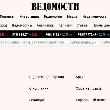
Финансы
Инвестиции
Технологии
Медиа
Недвижимость
ород
Ведомости&
Аналитика
Капитал
Страна
Промышле
а
Финансы
Инвестиции
Технологии
Медиа
Недвижимос
8%
↓
RTSI
886,27
-1,08%
↓
RGBI
115,2
+0,05%
↑
RGBITR
775,47
+0,09%
↑
ивном рынке: меры, динамика, прогнозы
Выбор редакции
Выбо
Подписка для юр.лиц
Архив
О компании
Обратная связь
Редакция
Справочный центр