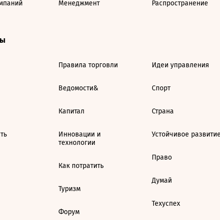
мпаний
Менеджмент
Распространение
ты
Правила торговли
Идеи управления
Ведомости&
Спорт
Капитал
Страна
ть
Инновации и
Устойчивое развити
технологии
Право
Как потратить
Думай
Туризм
Техуспех
Форум