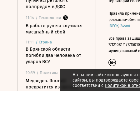
Путин встретился с
территории Росс
полпредом в ДФО
Правила примене
11:14
/ Технологии
рекламно-обменно
В работе рунета случился
INFOX
,
24smi
масштабный сбой
Все права защищ
11:11
/
Страна
7712108141/7715010
В Брянской области
муниципальный окр
погибли два человека от
ударов ВСУ
10:59
/ Политика
На нашем сайте используются c
сайтом, вы подтверждаете свое
Медведев: Япония
соответствии с
Политикой в отн
превратится из вассала
США в ронина
10:49
/ Инвестиции
Саудовская Аравия снизила
цену на Arab Light для Азии
до шестилетнего минимума
10:46
/ Политика