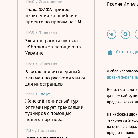
11:40
/ Стиль жизни
Премия Импул
Глава ФИФА принес
извинения за ошибки в
проекте по правам на ЧМ
11:35
/ Политика
Зюганов раскритиковал
«Яблоко» за позицию по
Скачать дл
Украине
11:29
/ Общество
В вузах появится единый
Любое использов
экзамен по русскому языку
правил перепеч
для иностранцев
Новости, аналити
11:22
/
Спорт
данном сайте, не
Женский теннисный тур
продаже каких-л
оптимизирует трансляции
турниров с помощью
На информацион
нового партнера
технологии (инф
на основе сбора,
11:17
/ Политика
предпочтениям п