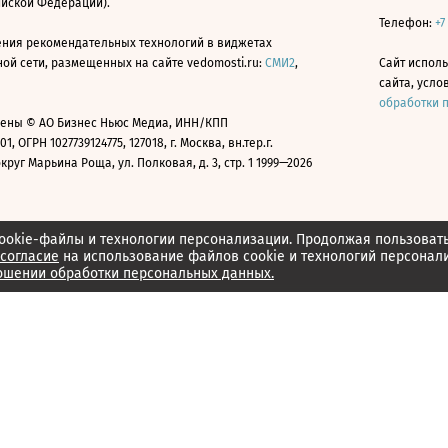
ийской Федерации).
Телефон:
+7
ния рекомендательных технологий в виджетах
й сети, размещенных на сайте vedomosti.ru:
СМИ2
,
Сайт испол
сайта, усл
обработки 
ены © АО Бизнес Ньюс Медиа, ИНН/КПП
01, ОГРН 1027739124775, 127018, г. Москва, вн.тер.г.
уг Марьина Роща, ул. Полковая, д. 3, стр. 1 1999—2026
ookie-файлы и технологии персонализации. Продолжая пользоват
согласие
на использование файлов cookie и технологий персонал
ошении обработки персональных данных.