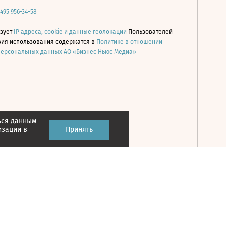
 495 956-34-58
ьзует
IP адреса, cookie и данные геолокации
Пользователей
овия использования содержатся в
Политике в отношении
персональных данных АО «Бизнес Ньюс Медиа»
ься данным
Принять
изации в