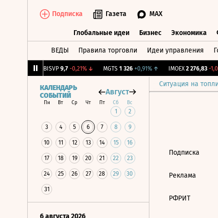
Подписка
Газета
MAX
Глобальные идеи
Бизнес
Экономика
ВЕДЫ
Правила торговли
Идеи управления
Г
Глобальные идеи
Бизнес
Экономик
9
+0,49%
↑
BISVP
9,7
-0,21%
↓
MGTS
1 326
+0,91%
↑
IMOEX
2 276,83
-1,0
Ситуация на топл
КАЛЕНДАРЬ
Август
СОБЫТИЙ
Пн
Вт
Ср
Чт
Пт
Сб
Вс
1
2
3
4
5
6
7
8
9
10
11
12
13
14
15
16
Подписка
17
18
19
20
21
22
23
24
25
26
27
28
29
30
Реклама
31
РФРИТ
6 августа 2026