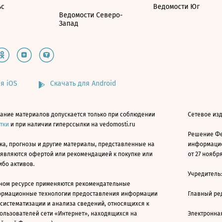
ьс
Ведомости Юг
Ведомости Северо-
Запад
я iOS
Скачать для Android
ание материалов допускается только при соблюдении
Сетевое изд
атки
и при наличии гиперссылки на vedomosti.ru
Решение Фе
ка, прогнозы и другие материалы, представленные на
информацио
 являются офертой или рекомендацией к покупке или
от 27 ноября
ибо активов.
Учредитель
ном ресурсе применяются рекомендательные
ормационные технологии предоставления информации
Главный ре
 систематизации и анализа сведений, относящихся к
ользователей сети «Интернет», находящихся на
Электронна