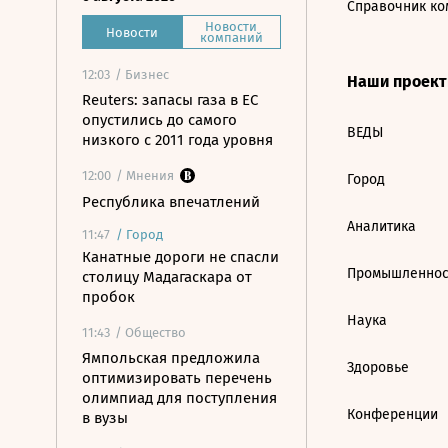
Справочник ко
Новости
Новости
компаний
12:03
/ Бизнес
Наши проек
Reuters: запасы газа в ЕС
опустились до самого
ВЕДЫ
низкого с 2011 года уровня
12:00
/ Мнения
Город
Республика впечатлений
Аналитика
11:47
/
Город
Канатные дороги не спасли
Промышленнос
столицу Мадагаскара от
пробок
Наука
11:43
/ Общество
Ямпольская предложила
Здоровье
оптимизировать перечень
олимпиад для поступления
Конференции
в вузы