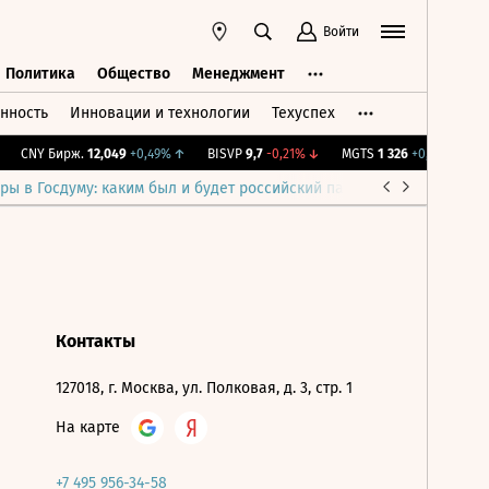
Войти
Политика
Общество
Менеджмент
нность
Инновации и технологии
Техуспех
ть
Политика
Общество
Менеджмент
CNY Бирж.
12,049
+0,49%
↑
BISVP
9,7
-0,21%
↓
MGTS
1 326
+0,91%
↑
I
ры в Госдуму: каким был и будет российский парламент
Война н
Контакты
127018, г. Москва, ул. Полковая, д. 3, стр. 1
На карте
+7 495 956-34-58