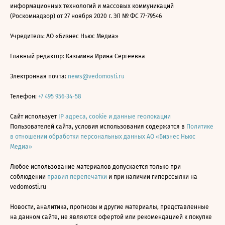
информационных технологий и массовых коммуникаций
(Роскомнадзор) от 27 ноября 2020 г. ЭЛ № ФС 77-79546
Учредитель: АО «Бизнес Ньюс Медиа»
Главный редактор: Казьмина Ирина Сергеевна
Электронная почта:
news@vedomosti.ru
Телефон:
+7 495 956-34-58
Сайт использует
IP адреса, cookie и данные геолокации
Пользователей сайта, условия использования содержатся в
Политике
в отношении обработки персональных данных АО «Бизнес Ньюс
Медиа»
Любое использование материалов допускается только при
соблюдении
правил перепечатки
и при наличии гиперссылки на
vedomosti.ru
Новости, аналитика, прогнозы и другие материалы, представленные
на данном сайте, не являются офертой или рекомендацией к покупке