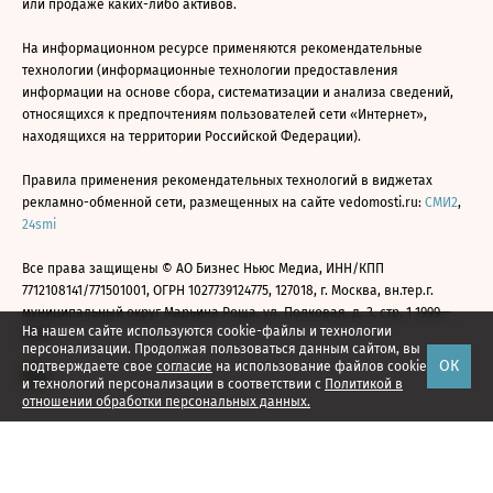
или продаже каких-либо активов.
На информационном ресурсе применяются рекомендательные
технологии (информационные технологии предоставления
информации на основе сбора, систематизации и анализа сведений,
относящихся к предпочтениям пользователей сети «Интернет»,
находящихся на территории Российской Федерации).
Правила применения рекомендательных технологий в виджетах
рекламно-обменной сети, размещенных на сайте vedomosti.ru:
СМИ2
,
24smi
Все права защищены © АО Бизнес Ньюс Медиа, ИНН/КПП
7712108141/771501001, ОГРН 1027739124775, 127018, г. Москва, вн.тер.г.
муниципальный округ Марьина Роща, ул. Полковая, д. 3, стр. 1 1999—
На нашем сайте используются cookie-файлы и технологии
2026
персонализации. Продолжая пользоваться данным сайтом, вы
ОК
подтверждаете свое
согласие
на использование файлов cookie
и технологий персонализации в соответствии с
Политикой в
отношении обработки персональных данных.