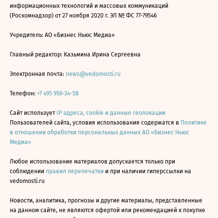
информационных технологий и массовых коммуникаций
(Роскомнадзор) от 27 ноября 2020 г. ЭЛ № ФС 77-79546
Учредитель: АО «Бизнес Ньюс Медиа»
Главный редактор: Казьмина Ирина Сергеевна
Электронная почта:
news@vedomosti.ru
Телефон:
+7 495 956-34-58
Сайт использует
IP адреса, cookie и данные геолокации
Пользователей сайта, условия использования содержатся в
Политике
в отношении обработки персональных данных АО «Бизнес Ньюс
Медиа»
Любое использование материалов допускается только при
соблюдении
правил перепечатки
и при наличии гиперссылки на
vedomosti.ru
Новости, аналитика, прогнозы и другие материалы, представленные
на данном сайте, не являются офертой или рекомендацией к покупке