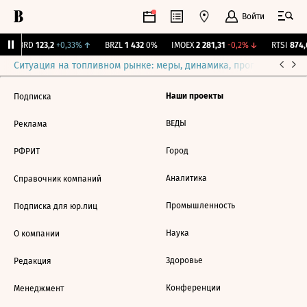
Войти
ABRD
123,2
+0,33%
↑
BRZL
1 432
0%
IMOEX
2 281,31
-0,2%
↓
RTSI
874,
Ситуация на топливном рынке: меры, динамика, прогнозы
Выб
Наши проекты
Подписка
ВЕДЫ
Реклама
Город
РФРИТ
Аналитика
Справочник компаний
Промышленность
Подписка для юр.лиц
Наука
О компании
Здоровье
Редакция
Конференции
Менеджмент