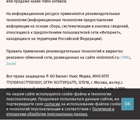
или продаже каких-либо активов.
На информационном ресурсе применяются рекомендательные
технологии (информационные технологии предоставления
информации на основе сбора, систематизации и анализа сведений,
относящихся к предпочтениям пользователей сети «Интернет»,
находящихся на территории Российской Федерации).
Правила применения рекомендательных технологий в виджетах
рекламно-обменной сети, размещенных на сайте vedomosti.ru:
СМИ2
,
24smi
Все права защищены © АО Бизнес Ньюс Медиа, ИНН/КПП
7712108141/771501001, ОГРН 1027739124775, 127018, г. Москва, вн.тер.г.
муниципальный округ Марьина Роща, ул. Полковая, д. 3, стр. 1 1999—
На нашем сайте используются cookie-файлы и технологии
2026
персонализации. Продолжая пользоваться данным сайтом, вы
ОК
подтверждаете свое
согласие
на использование файлов cookie
и технологий персонализации в соответствии с
Политикой в
отношении обработки персональных данных.