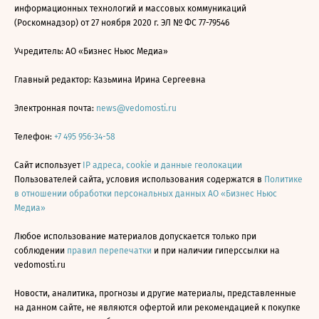
информационных технологий и массовых коммуникаций
(Роскомнадзор) от 27 ноября 2020 г. ЭЛ № ФС 77-79546
Учредитель: АО «Бизнес Ньюс Медиа»
Главный редактор: Казьмина Ирина Сергеевна
Электронная почта:
news@vedomosti.ru
Телефон:
+7 495 956-34-58
Сайт использует
IP адреса, cookie и данные геолокации
Пользователей сайта, условия использования содержатся в
Политике
в отношении обработки персональных данных АО «Бизнес Ньюс
Медиа»
Любое использование материалов допускается только при
соблюдении
правил перепечатки
и при наличии гиперссылки на
vedomosti.ru
Новости, аналитика, прогнозы и другие материалы, представленные
на данном сайте, не являются офертой или рекомендацией к покупке