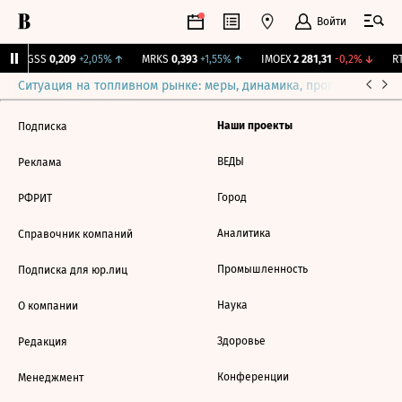
Войти
RGSS
0,209
+2,05%
↑
MRKS
0,393
+1,55%
↑
IMOEX
2 281,31
-0,2%
↓
RT
Ситуация на топливном рынке: меры, динамика, прогнозы
Выб
Наши проекты
Подписка
ВЕДЫ
Реклама
Город
РФРИТ
Аналитика
Справочник компаний
Промышленность
Подписка для юр.лиц
Наука
О компании
Здоровье
Редакция
Конференции
Менеджмент