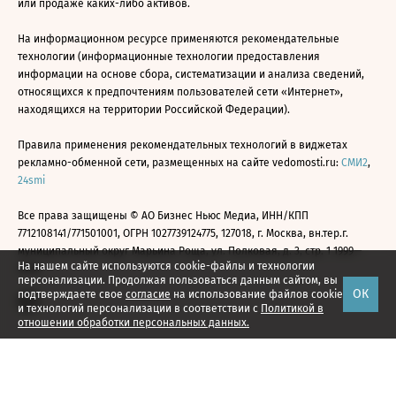
или продаже каких-либо активов.
На информационном ресурсе применяются рекомендательные
технологии (информационные технологии предоставления
информации на основе сбора, систематизации и анализа сведений,
относящихся к предпочтениям пользователей сети «Интернет»,
находящихся на территории Российской Федерации).
Правила применения рекомендательных технологий в виджетах
рекламно-обменной сети, размещенных на сайте vedomosti.ru:
СМИ2
,
24smi
Все права защищены © АО Бизнес Ньюс Медиа, ИНН/КПП
7712108141/771501001, ОГРН 1027739124775, 127018, г. Москва, вн.тер.г.
муниципальный округ Марьина Роща, ул. Полковая, д. 3, стр. 1 1999—
На нашем сайте используются cookie-файлы и технологии
2026
персонализации. Продолжая пользоваться данным сайтом, вы
ОК
подтверждаете свое
согласие
на использование файлов cookie
и технологий персонализации в соответствии с
Политикой в
отношении обработки персональных данных.