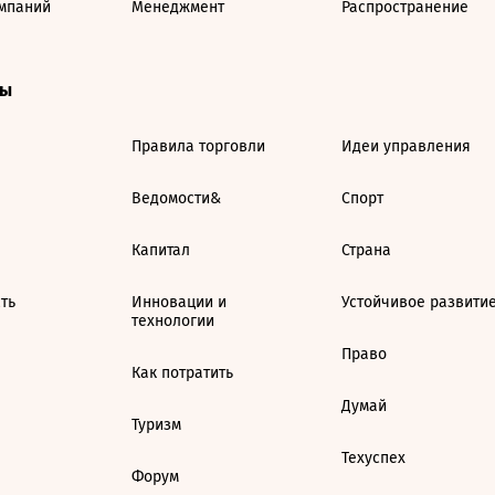
мпаний
Менеджмент
Распространение
ты
Правила торговли
Идеи управления
Ведомости&
Спорт
Капитал
Страна
ть
Инновации и
Устойчивое развити
технологии
Право
Как потратить
Думай
Туризм
Техуспех
Форум