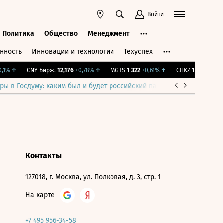
Войти
Политика
Общество
Менеджмент
нность
Инновации и технологии
Техуспех
ть
Политика
Общество
Менеджмент
,1%
↑
CNY Бирж.
12,176
+0,78%
↑
MGTS
1 322
+0,61%
↑
CHKZ
16 050
-0,93
ры в Госдуму: каким был и будет российский парламент
Война н
Контакты
127018, г. Москва, ул. Полковая, д. 3, стр. 1
На карте
+7 495 956-34-58