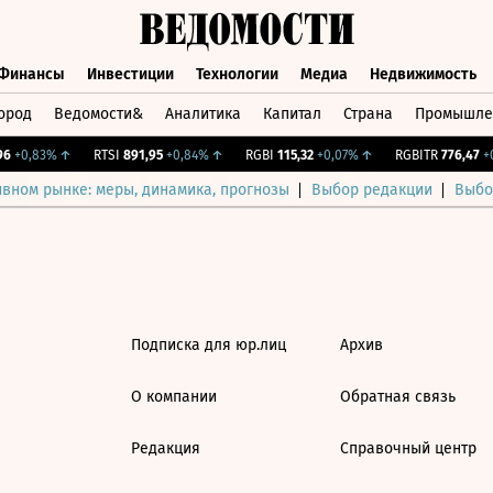
Финансы
Инвестиции
Технологии
Медиа
Недвижимость
ород
Ведомости&
Аналитика
Капитал
Страна
Промышле
а
Финансы
Инвестиции
Технологии
Медиа
Недвижимос
6
+0,83%
↑
RTSI
891,95
+0,84%
↑
RGBI
115,32
+0,07%
↑
RGBITR
776,47
+0
ивном рынке: меры, динамика, прогнозы
Выбор редакции
Выбо
Подписка для юр.лиц
Архив
О компании
Обратная связь
Редакция
Справочный центр