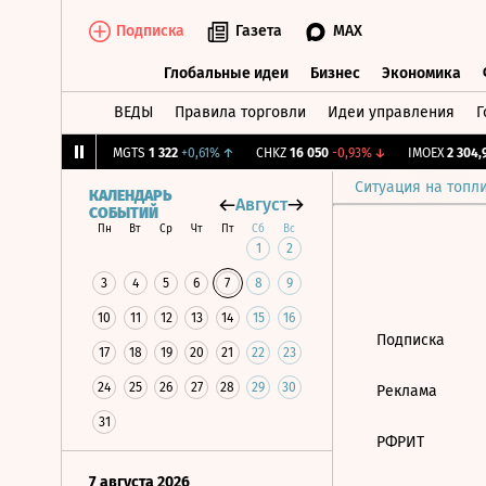
Подписка
Газета
MAX
Глобальные идеи
Бизнес
Экономика
ВЕДЫ
Правила торговли
Идеи управления
Г
Глобальные идеи
Бизнес
Экономик
,176
+0,78%
↑
MGTS
1 322
+0,61%
↑
CHKZ
16 050
-0,93%
↓
IMOEX
2 304,9
Ситуация на топл
КАЛЕНДАРЬ
Август
СОБЫТИЙ
Пн
Вт
Ср
Чт
Пт
Сб
Вс
1
2
3
4
5
6
7
8
9
10
11
12
13
14
15
16
Подписка
17
18
19
20
21
22
23
24
25
26
27
28
29
30
Реклама
31
РФРИТ
7 августа 2026