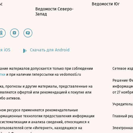
ьс
Ведомости Юг
Ведомости Северо-
Запад
я iOS
Скачать для Android
ание материалов допускается только при соблюдении
Сетевое изд
атки
и при наличии гиперссылки на vedomosti.ru
Решение Фе
ка, прогнозы и другие материалы, представленные на
информацио
 являются офертой или рекомендацией к покупке или
от 27 ноября
ибо активов.
Учредитель
ном ресурсе применяются рекомендательные
ормационные технологии предоставления информации
Главный ре
 систематизации и анализа сведений, относящихся к
ользователей сети «Интернет», находящихся на
Электронна