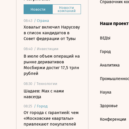
Справочник ко
Новости
Новости
компаний
08:43
/
Страна
Наши проек
Ховалыг включил Нарусову
в список кандидатов в
ВЕДЫ
Совет федерации от Тувы
08:40
/ Инвестиции
Город
В июле объем операций на
рынке деривативов
Аналитика
Мосбиржи достиг 17,5 трлн
рублей
Промышленнос
08:30
/ Технологии
Шадаев: Max с нами
Наука
навсегда
Здоровье
08:25
/
Город
От города с гарантией: чем
«Московские кварталы»
Конференции
привлекают покупателей