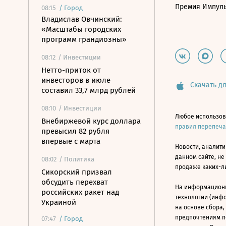
Премия Импул
08:15
/
Город
Владислав Овчинский:
«Масштабы городских
программ грандиозны»
08:12
/ Инвестиции
Нетто-приток от
инвесторов в июле
Скачать дл
составил 33,7 млрд рублей
08:10
/ Инвестиции
Любое использов
Внебиржевой курс доллара
правил перепеч
превысил 82 рубля
впервые с марта
Новости, аналити
данном сайте, не
08:02
/ Политика
продаже каких-л
Сикорский призвал
обсудить перехват
На информацион
российских ракет над
технологии (инф
Украиной
на основе сбора,
предпочтениям п
07:47
/
Город