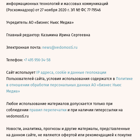
информационных технологий и массовых коммуникаций
(Роскомнадзор) от 27 ноября 2020 г. ЭЛ № ФС 77-79546
Учредитель: АО «Бизнес Ньюс Медиа»
Главный редактор: Казьмина Ирина Сергеевна
Электронная почта:
news@vedomosti.ru
Телефон:
+7 495 956-34-58
Сайт использует
IP адреса, cookie и данные геолокации
Пользователей сайта, условия использования содержатся в
Политике
в отношении обработки персональных данных АО «Бизнес Ньюс
Медиа»
Любое использование материалов допускается только при
соблюдении
правил перепечатки
и при наличии гиперссылки на
vedomosti.ru
Новости, аналитика, прогнозы и другие материалы, представленные
на данном сайте, не являются офертой или рекомендацией к покупке