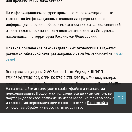
или продаже каких-либо активов.
На информационном ресурсе применяются рекомендательные
технологии (информационные технологии предоставления
информации на основе сбора, систематизации и анализа сведений,
относящихся к предпочтениям пользователей сети «Интернет»,
находящихся на территории Российской Федерации).
Правила применения рекомендательных технологий в виджетах
рекламно-обменной сети, размещенных на сайте vedomosti.ru:
СМИ2
,
24smi
Все права защищены © АО Бизнес Ньюс Медиа, ИНН/КПП
7712108141/771501001, ОГРН 1027739124775, 127018, г. Москва, вн.тер.г.
муниципальный округ Марьина Роща, ул. Полковая, д. 3, стр. 1 1999—
На нашем сайте используются cookie-файлы и технологии
2026
персонализации. Продолжая пользоваться данным сайтом, вы
ОК
подтверждаете свое
согласие
на использование файлов cookie
и технологий персонализации в соответствии с
Политикой в
отношении обработки персональных данных.