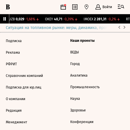
Войти
KUZB
0,029
-1,68%
↓
OKEY
40,71
-0,39%
↓
IMOEX
2 281,31
-0,2%
↓
RTS
Ситуация на топливном рынке: меры, динамика, прогнозы
Выб
Наши проекты
Подписка
ВЕДЫ
Реклама
Город
РФРИТ
Аналитика
Справочник компаний
Промышленность
Подписка для юр.лиц
Наука
О компании
Здоровье
Редакция
Конференции
Менеджмент