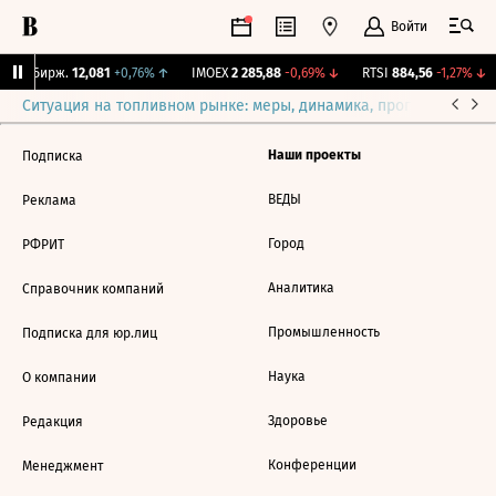
Войти
CNY Бирж.
12,081
+0,76%
↑
IMOEX
2 285,88
-0,69%
↓
RTSI
884,56
-1,27%
↓
Ситуация на топливном рынке: меры, динамика, прогнозы
Выб
Наши проекты
Подписка
ВЕДЫ
Реклама
Город
РФРИТ
Аналитика
Справочник компаний
Промышленность
Подписка для юр.лиц
Наука
О компании
Здоровье
Редакция
Конференции
Менеджмент