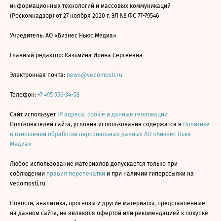
информационных технологий и массовых коммуникаций
(Роскомнадзор) от 27 ноября 2020 г. ЭЛ № ФС 77-79546
Учредитель: АО «Бизнес Ньюс Медиа»
Главный редактор: Казьмина Ирина Сергеевна
Электронная почта:
news@vedomosti.ru
Телефон:
+7 495 956-34-58
Сайт использует
IP адреса, cookie и данные геолокации
Пользователей сайта, условия использования содержатся в
Политике
в отношении обработки персональных данных АО «Бизнес Ньюс
Медиа»
Любое использование материалов допускается только при
соблюдении
правил перепечатки
и при наличии гиперссылки на
vedomosti.ru
Новости, аналитика, прогнозы и другие материалы, представленные
на данном сайте, не являются офертой или рекомендацией к покупке