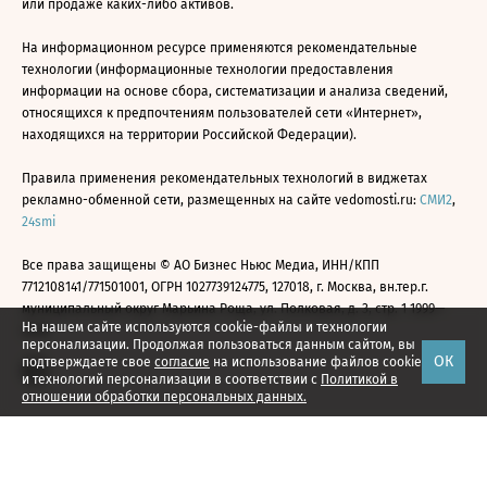
или продаже каких-либо активов.
На информационном ресурсе применяются рекомендательные
технологии (информационные технологии предоставления
информации на основе сбора, систематизации и анализа сведений,
относящихся к предпочтениям пользователей сети «Интернет»,
находящихся на территории Российской Федерации).
Правила применения рекомендательных технологий в виджетах
рекламно-обменной сети, размещенных на сайте vedomosti.ru:
СМИ2
,
24smi
Все права защищены © АО Бизнес Ньюс Медиа, ИНН/КПП
7712108141/771501001, ОГРН 1027739124775, 127018, г. Москва, вн.тер.г.
муниципальный округ Марьина Роща, ул. Полковая, д. 3, стр. 1 1999—
На нашем сайте используются cookie-файлы и технологии
2026
персонализации. Продолжая пользоваться данным сайтом, вы
ОК
подтверждаете свое
согласие
на использование файлов cookie
и технологий персонализации в соответствии с
Политикой в
отношении обработки персональных данных.