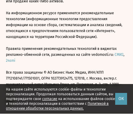
или продаже каких-либо активов.
На информационном ресурсе применяются рекомендательные
технологии (информационные технологии предоставления
информации на основе сбора, систематизации и анализа сведений,
относящихся к предпочтениям пользователей сети «Интернет»,
находящихся на территории Российской Федерации).
Правила применения рекомендательных технологий в виджетах
рекламно-обменной сети, размещенных на сайте vedomosti.ru:
СМИ2
,
24smi
Все права защищены © АО Бизнес Ньюс Медиа, ИНН/КПП
7712108141/771501001, ОГРН 1027739124775, 127018, г. Москва, вн.тер.г.
муниципальный округ Марьина Роща, ул. Полковая, д. 3, стр. 1 1999—
На нашем сайте используются cookie-файлы и технологии
2026
персонализации. Продолжая пользоваться данным сайтом, вы
ОК
подтверждаете свое
согласие
на использование файлов cookie
и технологий персонализации в соответствии с
Политикой в
отношении обработки персональных данных.