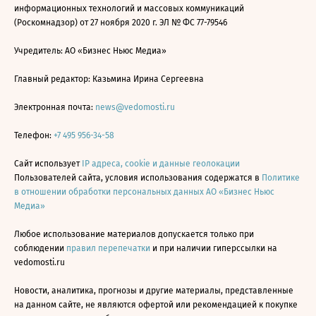
информационных технологий и массовых коммуникаций
(Роскомнадзор) от 27 ноября 2020 г. ЭЛ № ФС 77-79546
Учредитель: АО «Бизнес Ньюс Медиа»
Главный редактор: Казьмина Ирина Сергеевна
Электронная почта:
news@vedomosti.ru
Телефон:
+7 495 956-34-58
Сайт использует
IP адреса, cookie и данные геолокации
Пользователей сайта, условия использования содержатся в
Политике
в отношении обработки персональных данных АО «Бизнес Ньюс
Медиа»
Любое использование материалов допускается только при
соблюдении
правил перепечатки
и при наличии гиперссылки на
vedomosti.ru
Новости, аналитика, прогнозы и другие материалы, представленные
на данном сайте, не являются офертой или рекомендацией к покупке