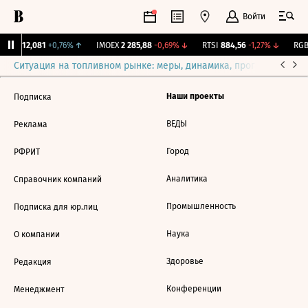
Войти
ирж.
12,081
+0,76%
↑
IMOEX
2 285,88
-0,69%
↓
RTSI
884,56
-1,27%
↓
RGBI
Ситуация на топливном рынке: меры, динамика, прогнозы
Выб
Наши проекты
Подписка
ВЕДЫ
Реклама
Город
РФРИТ
Аналитика
Справочник компаний
Промышленность
Подписка для юр.лиц
Наука
О компании
Здоровье
Редакция
Конференции
Менеджмент