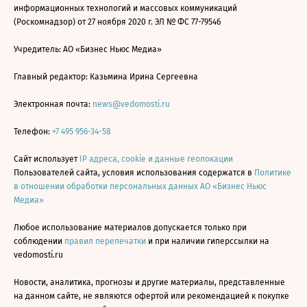
информационных технологий и массовых коммуникаций
(Роскомнадзор) от 27 ноября 2020 г. ЭЛ № ФС 77-79546
Учредитель: АО «Бизнес Ньюс Медиа»
Главный редактор: Казьмина Ирина Сергеевна
Электронная почта:
news@vedomosti.ru
Телефон:
+7 495 956-34-58
Сайт использует
IP адреса, cookie и данные геолокации
Пользователей сайта, условия использования содержатся в
Политике
в отношении обработки персональных данных АО «Бизнес Ньюс
Медиа»
Любое использование материалов допускается только при
соблюдении
правил перепечатки
и при наличии гиперссылки на
vedomosti.ru
Новости, аналитика, прогнозы и другие материалы, представленные
на данном сайте, не являются офертой или рекомендацией к покупке