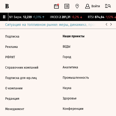
Войти
↓
CNY Бирж.
12,239
+1,31%
↑
IMOEX
2 281,31
-0,2%
↓
RTSI
874,64
-1,12%
↓
Ситуация на топливном рынке: меры, динамика, прогнозы
Выб
Наши проекты
Подписка
ВЕДЫ
Реклама
Город
РФРИТ
Аналитика
Справочник компаний
Промышленность
Подписка для юр.лиц
Наука
О компании
Здоровье
Редакция
Конференции
Менеджмент