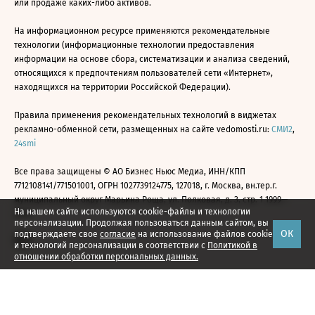
или продаже каких-либо активов.
На информационном ресурсе применяются рекомендательные
технологии (информационные технологии предоставления
информации на основе сбора, систематизации и анализа сведений,
относящихся к предпочтениям пользователей сети «Интернет»,
находящихся на территории Российской Федерации).
Правила применения рекомендательных технологий в виджетах
рекламно-обменной сети, размещенных на сайте vedomosti.ru:
СМИ2
,
24smi
Все права защищены © АО Бизнес Ньюс Медиа, ИНН/КПП
7712108141/771501001, ОГРН 1027739124775, 127018, г. Москва, вн.тер.г.
муниципальный округ Марьина Роща, ул. Полковая, д. 3, стр. 1 1999—
На нашем сайте используются cookie-файлы и технологии
2026
персонализации. Продолжая пользоваться данным сайтом, вы
ОК
подтверждаете свое
согласие
на использование файлов cookie
и технологий персонализации в соответствии с
Политикой в
отношении обработки персональных данных.