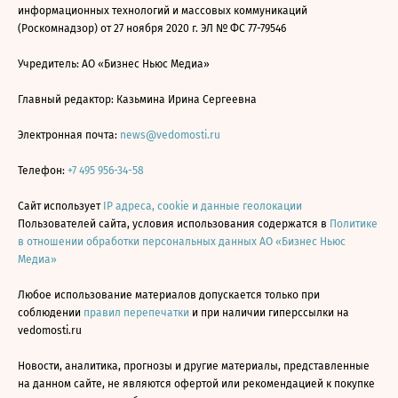
информационных технологий и массовых коммуникаций
(Роскомнадзор) от 27 ноября 2020 г. ЭЛ № ФС 77-79546
Учредитель: АО «Бизнес Ньюс Медиа»
Главный редактор: Казьмина Ирина Сергеевна
Электронная почта:
news@vedomosti.ru
Телефон:
+7 495 956-34-58
Сайт использует
IP адреса, cookie и данные геолокации
Пользователей сайта, условия использования содержатся в
Политике
в отношении обработки персональных данных АО «Бизнес Ньюс
Медиа»
Любое использование материалов допускается только при
соблюдении
правил перепечатки
и при наличии гиперссылки на
vedomosti.ru
Новости, аналитика, прогнозы и другие материалы, представленные
на данном сайте, не являются офертой или рекомендацией к покупке