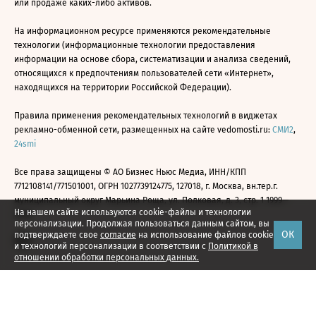
или продаже каких-либо активов.
На информационном ресурсе применяются рекомендательные
технологии (информационные технологии предоставления
информации на основе сбора, систематизации и анализа сведений,
относящихся к предпочтениям пользователей сети «Интернет»,
находящихся на территории Российской Федерации).
Правила применения рекомендательных технологий в виджетах
рекламно-обменной сети, размещенных на сайте vedomosti.ru:
СМИ2
,
24smi
Все права защищены © АО Бизнес Ньюс Медиа, ИНН/КПП
7712108141/771501001, ОГРН 1027739124775, 127018, г. Москва, вн.тер.г.
муниципальный округ Марьина Роща, ул. Полковая, д. 3, стр. 1 1999—
На нашем сайте используются cookie-файлы и технологии
2026
персонализации. Продолжая пользоваться данным сайтом, вы
ОК
подтверждаете свое
согласие
на использование файлов cookie
и технологий персонализации в соответствии с
Политикой в
отношении обработки персональных данных.