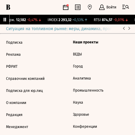
Войти
Y Бирж.
12,182
-0,47%
↓
IMOEX
2 293,32
+0,53%
↑
RTSI
874,57
-0,01%
↓
R
Ситуация на топливном рынке: меры, динамика, прогнозы
Выб
Наши проекты
Подписка
ВЕДЫ
Реклама
Город
РФРИТ
Аналитика
Справочник компаний
Промышленность
Подписка для юр.лиц
Наука
О компании
Здоровье
Редакция
Конференции
Менеджмент