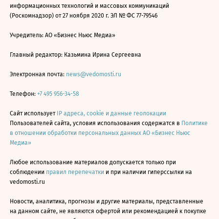
информационных технологий и массовых коммуникаций
(Роскомнадзор) от 27 ноября 2020 г. ЭЛ № ФС 77-79546
Учредитель: АО «Бизнес Ньюс Медиа»
Главный редактор: Казьмина Ирина Сергеевна
Электронная почта:
news@vedomosti.ru
Телефон:
+7 495 956-34-58
Сайт использует
IP адреса, cookie и данные геолокации
Пользователей сайта, условия использования содержатся в
Политике
в отношении обработки персональных данных АО «Бизнес Ньюс
Медиа»
Любое использование материалов допускается только при
соблюдении
правил перепечатки
и при наличии гиперссылки на
vedomosti.ru
Новости, аналитика, прогнозы и другие материалы, представленные
на данном сайте, не являются офертой или рекомендацией к покупке