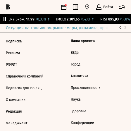
Войти
↑
CNY Бирж.
11,99
+0,33%
↑
IMOEX
2 301,65
+1,43%
↑
RTSI
895,93
+1,68%
Ситуация на топливном рынке: меры, динамика, прогнозы
Выб
Наши проекты
Подписка
ВЕДЫ
Реклама
Город
РФРИТ
Аналитика
Справочник компаний
Промышленность
Подписка для юр.лиц
Наука
О компании
Здоровье
Редакция
Конференции
Менеджмент