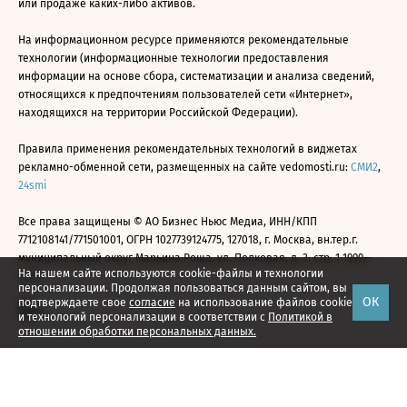
или продаже каких-либо активов.
На информационном ресурсе применяются рекомендательные
технологии (информационные технологии предоставления
информации на основе сбора, систематизации и анализа сведений,
относящихся к предпочтениям пользователей сети «Интернет»,
находящихся на территории Российской Федерации).
Правила применения рекомендательных технологий в виджетах
рекламно-обменной сети, размещенных на сайте vedomosti.ru:
СМИ2
,
24smi
Все права защищены © АО Бизнес Ньюс Медиа, ИНН/КПП
7712108141/771501001, ОГРН 1027739124775, 127018, г. Москва, вн.тер.г.
муниципальный округ Марьина Роща, ул. Полковая, д. 3, стр. 1 1999—
На нашем сайте используются cookie-файлы и технологии
2026
персонализации. Продолжая пользоваться данным сайтом, вы
ОК
подтверждаете свое
согласие
на использование файлов cookie
и технологий персонализации в соответствии с
Политикой в
отношении обработки персональных данных.