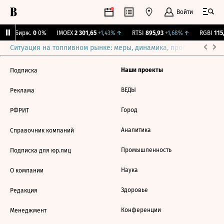
Войти
CNY Бирж.
0
0%
IMOEX
2 301,65
+1,43%
↑
RTSI
895,93
+1,68%
↑
RGBI
115,
Ситуация на топливном рынке: меры, динамика, прогнозы
Выб
Наши проекты
Подписка
ВЕДЫ
Реклама
Город
РФРИТ
Аналитика
Справочник компаний
Промышленность
Подписка для юр.лиц
Наука
О компании
Здоровье
Редакция
Конференции
Менеджмент