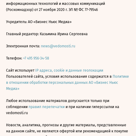
информационных технологий и массовых коммуникаций
(Роскомнадзор) от 27 ноября 2020 г. ЭЛ № ФС 77-79546
Учредитель: АО «Бизнес Ньюс Медиа»
Главный редактор: Казьмина Ирина Сергеевна
Электронная почта:
news@vedomosti.ru
Телефон:
+7 495 956-34-58
Сайт использует
IP адреса, cookie и данные геолокации
Пользователей сайта, условия использования содержатся в
Политике
в отношении обработки персональных данных АО «Бизнес Ньюс
Медиа»
Любое использование материалов допускается только при
соблюдении
правил перепечатки
и при наличии гиперссылки на
vedomosti.ru
Новости, аналитика, прогнозы и другие материалы, представленные
на данном сайте, не являются офертой или рекомендацией к покупке