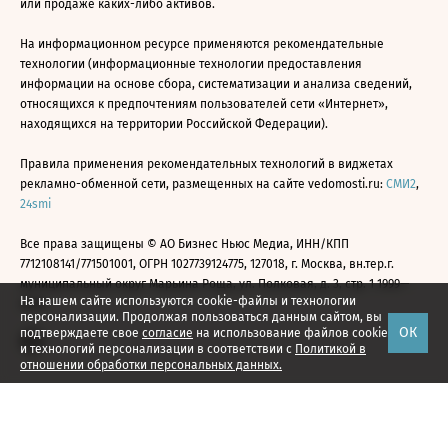
или продаже каких-либо активов.
На информационном ресурсе применяются рекомендательные
технологии (информационные технологии предоставления
информации на основе сбора, систематизации и анализа сведений,
относящихся к предпочтениям пользователей сети «Интернет»,
находящихся на территории Российской Федерации).
Правила применения рекомендательных технологий в виджетах
рекламно-обменной сети, размещенных на сайте vedomosti.ru:
СМИ2
,
24smi
Все права защищены © АО Бизнес Ньюс Медиа, ИНН/КПП
7712108141/771501001, ОГРН 1027739124775, 127018, г. Москва, вн.тер.г.
муниципальный округ Марьина Роща, ул. Полковая, д. 3, стр. 1 1999—
На нашем сайте используются cookie-файлы и технологии
2026
персонализации. Продолжая пользоваться данным сайтом, вы
ОК
подтверждаете свое
согласие
на использование файлов cookie
и технологий персонализации в соответствии с
Политикой в
отношении обработки персональных данных.