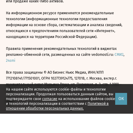
или продаже каких-либо активов.
На информационном ресурсе применяются рекомендательные
технологии (информационные технологии предоставления
информации на основе сбора, систематизации и анализа сведений,
относящихся к предпочтениям пользователей сети «Интернет»,
находящихся на территории Российской Федерации).
Правила применения рекомендательных технологий в виджетах
рекламно-обменной сети, размещенных на сайте vedomosti.ru:
СМИ2
,
24smi
Все права защищены © АО Бизнес Ньюс Медиа, ИНН/КПП
7712108141/771501001, ОГРН 1027739124775, 127018, г. Москва, вн.тер.г.
муниципальный округ Марьина Роща, ул. Полковая, д. 3, стр. 1 1999—
На нашем сайте используются cookie-файлы и технологии
2026
персонализации. Продолжая пользоваться данным сайтом, вы
ОК
подтверждаете свое
согласие
на использование файлов cookie
и технологий персонализации в соответствии с
Политикой в
отношении обработки персональных данных.