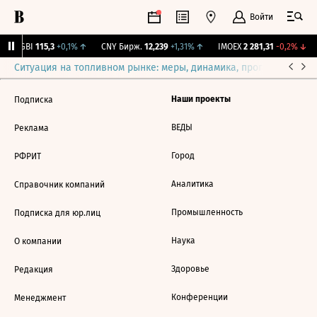
Войти
RGBI
115,3
+0,1%
↑
CNY Бирж.
12,239
+1,31%
↑
IMOEX
2 281,31
-0,2%
↓
Ситуация на топливном рынке: меры, динамика, прогнозы
Выб
Наши проекты
Подписка
ВЕДЫ
Реклама
Город
РФРИТ
Аналитика
Справочник компаний
Промышленность
Подписка для юр.лиц
Наука
О компании
Здоровье
Редакция
Конференции
Менеджмент