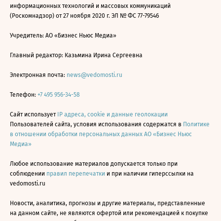
информационных технологий и массовых коммуникаций
(Роскомнадзор) от 27 ноября 2020 г. ЭЛ № ФС 77-79546
Учредитель: АО «Бизнес Ньюс Медиа»
Главный редактор: Казьмина Ирина Сергеевна
Электронная почта:
news@vedomosti.ru
Телефон:
+7 495 956-34-58
Сайт использует
IP адреса, cookie и данные геолокации
Пользователей сайта, условия использования содержатся в
Политике
в отношении обработки персональных данных АО «Бизнес Ньюс
Медиа»
Любое использование материалов допускается только при
соблюдении
правил перепечатки
и при наличии гиперссылки на
vedomosti.ru
Новости, аналитика, прогнозы и другие материалы, представленные
на данном сайте, не являются офертой или рекомендацией к покупке