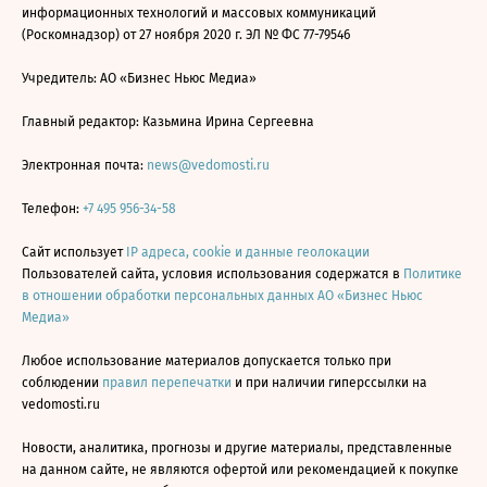
информационных технологий и массовых коммуникаций
(Роскомнадзор) от 27 ноября 2020 г. ЭЛ № ФС 77-79546
Учредитель: АО «Бизнес Ньюс Медиа»
Главный редактор: Казьмина Ирина Сергеевна
Электронная почта:
news@vedomosti.ru
Телефон:
+7 495 956-34-58
Сайт использует
IP адреса, cookie и данные геолокации
Пользователей сайта, условия использования содержатся в
Политике
в отношении обработки персональных данных АО «Бизнес Ньюс
Медиа»
Любое использование материалов допускается только при
соблюдении
правил перепечатки
и при наличии гиперссылки на
vedomosti.ru
Новости, аналитика, прогнозы и другие материалы, представленные
на данном сайте, не являются офертой или рекомендацией к покупке