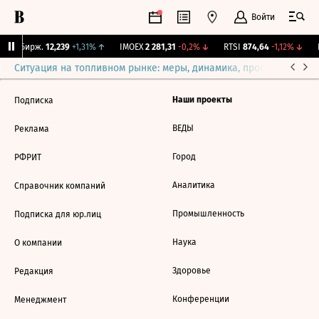
Войти
CNY Бирж.
12,239
+1,31%
↑
IMOEX
2 281,31
-0,2%
↓
RTSI
874,64
-1,12%
↓
R
Ситуация на топливном рынке: меры, динамика, прогнозы
Выб
Наши проекты
Подписка
ВЕДЫ
Реклама
Город
РФРИТ
Аналитика
Справочник компаний
Промышленность
Подписка для юр.лиц
Наука
О компании
Здоровье
Редакция
Конференции
Менеджмент