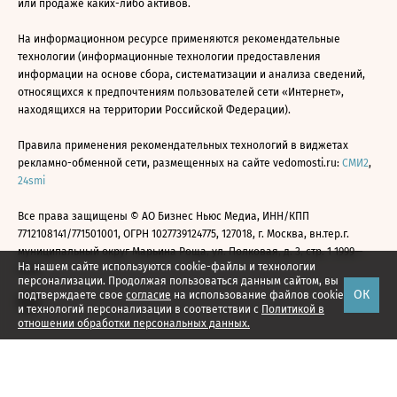
или продаже каких-либо активов.
На информационном ресурсе применяются рекомендательные
технологии (информационные технологии предоставления
информации на основе сбора, систематизации и анализа сведений,
относящихся к предпочтениям пользователей сети «Интернет»,
находящихся на территории Российской Федерации).
Правила применения рекомендательных технологий в виджетах
рекламно-обменной сети, размещенных на сайте vedomosti.ru:
СМИ2
,
24smi
Все права защищены © АО Бизнес Ньюс Медиа, ИНН/КПП
7712108141/771501001, ОГРН 1027739124775, 127018, г. Москва, вн.тер.г.
муниципальный округ Марьина Роща, ул. Полковая, д. 3, стр. 1 1999—
На нашем сайте используются cookie-файлы и технологии
2026
персонализации. Продолжая пользоваться данным сайтом, вы
ОК
подтверждаете свое
согласие
на использование файлов cookie
и технологий персонализации в соответствии с
Политикой в
отношении обработки персональных данных.