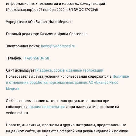
информационных технологий и массовых коммуникаций
(Роскомнадзор) от 27 ноября 2020 г. ЭЛ № ФС 77-79546
Учредитель: АО «Бизнес Ньюс Медиа»
Главный редактор: Казьмина Ирина Сергеевна
Электронная почта:
news@vedomosti.ru
Телефон:
+7 495 956-34-58
Сайт использует
IP адреса, cookie и данные геолокации
Пользователей сайта, условия использования содержатся в
Политике
в отношении обработки персональных данных АО «Бизнес Ньюс
Медиа»
Любое использование материалов допускается только при
соблюдении
правил перепечатки
и при наличии гиперссылки на
vedomosti.ru
Новости, аналитика, прогнозы и другие материалы, представленные
на данном сайте, не являются офертой или рекомендацией к покупке