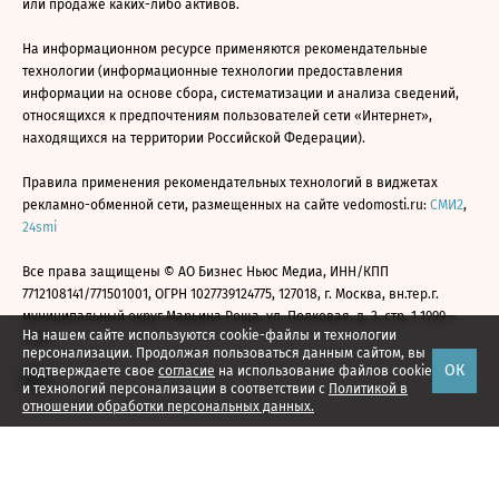
или продаже каких-либо активов.
На информационном ресурсе применяются рекомендательные
технологии (информационные технологии предоставления
информации на основе сбора, систематизации и анализа сведений,
относящихся к предпочтениям пользователей сети «Интернет»,
находящихся на территории Российской Федерации).
Правила применения рекомендательных технологий в виджетах
рекламно-обменной сети, размещенных на сайте vedomosti.ru:
СМИ2
,
24smi
Все права защищены © АО Бизнес Ньюс Медиа, ИНН/КПП
7712108141/771501001, ОГРН 1027739124775, 127018, г. Москва, вн.тер.г.
муниципальный округ Марьина Роща, ул. Полковая, д. 3, стр. 1 1999—
На нашем сайте используются cookie-файлы и технологии
2026
персонализации. Продолжая пользоваться данным сайтом, вы
ОК
подтверждаете свое
согласие
на использование файлов cookie
и технологий персонализации в соответствии с
Политикой в
отношении обработки персональных данных.