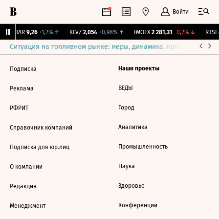
Войти
UTAR
9,26
+1,2%
↑
KLVZ
2,054
+0,98%
↑
IMOEX
2 281,31
-0,2%
↓
RTSI
8
Ситуация на топливном рынке: меры, динамика, прогнозы
Выб
Наши проекты
Подписка
ВЕДЫ
Реклама
Город
РФРИТ
Аналитика
Справочник компаний
Промышленность
Подписка для юр.лиц
Наука
О компании
Здоровье
Редакция
Конференции
Менеджмент